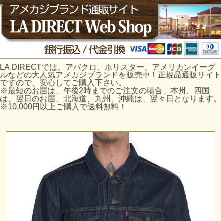
LA DIRECTでは、アバクロ、ホリスター、アメリカンイーグ
ルなどの大人気アメカジブランドを販売中！正規品通販サイト
ですので、安心してご購入下さい。
※最短のお届は、午後2時までのご注文の場合、本州、四国
は、翌日のお届、北海道、九州、沖縄は、翌々日となります。
※10,000円以上ご購入で送料無料！