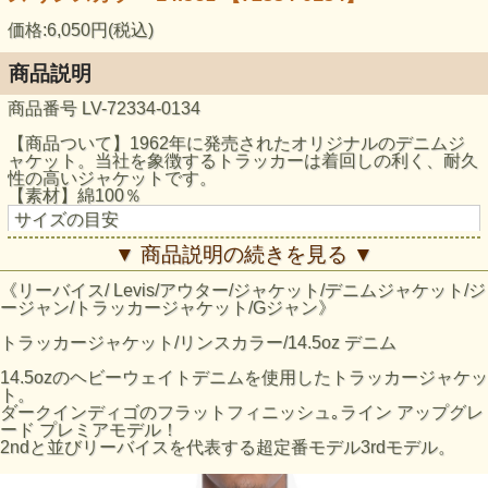
価格:6,050円(税込)
商品説明
商品番号 LV-72334-0134
【商品ついて】1962年に発売されたオリジナルのデニムジ
ャケット。当社を象徴するトラッカーは着回しの利く、耐久
性の高いジャケットです。
【素材】綿100％
サイズの目安
サイズ
着丈 (cm)
胸囲(cm)
袖丈 (cm)
肩幅 (cm)
▼ 商品説明の続きを見る ▼
S
60
96
62
45
《リーバイス/ Levis/アウター/ジャケット/デニムジャケット/ジ
M
62
104
63
47
ージャン/トラッカージャケット/Gジャン》
L
66
114
67
50
トラッカージャケット/リンスカラー/14.5oz デニム
14.5ozのヘビーウェイトデニムを使用したトラッカージャケッ
ト。
ダークインディゴのフラットフィニッシュ｡ライン アップグレ
ード プレミアモデル！
2ndと並びリーバイスを代表する超定番モデル3rdモデル。