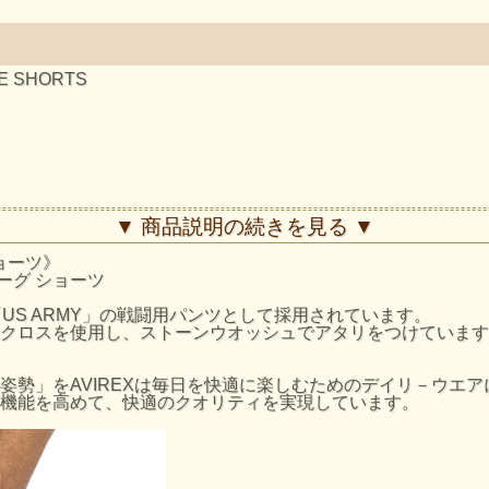
E SHORTS
フライトジャケットを供給した事でその認知度を飛躍的に高めた
▼ 商品説明の続きを見る ▼
インが醸し出す特有の美しさに支えられている。
トップガン」「メンフィスベル」などのスクリーンでも活躍し
ョーツ》
お世界中の多くの人々から支持され続けている。
ティーグ ショーツ
US ARMY」の戦闘用パンツとして採用されています。
クロスを使用し、ストーンウオッシュでアタリをつけています
上 (cm)
股下 (cm)
わたり幅 (cm)
28
26
30.5
姿勢」をAVIREXは毎日を快適に楽しむためのデイリ－ウエ
機能を高めて、快適のクオリティを実現しています。
28
27.5
32
30
29
33
31.5
31.5
34