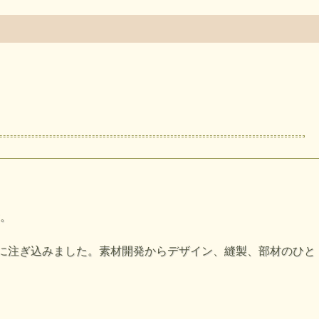
。
、喝采を浴びた。
。
裾幅 (cm)
ヒップ (cm)
23.5
96
アに注ぎ込みました。素材開発からデザイン、縫製、部材のひと
24.5
100
26
110
27
112