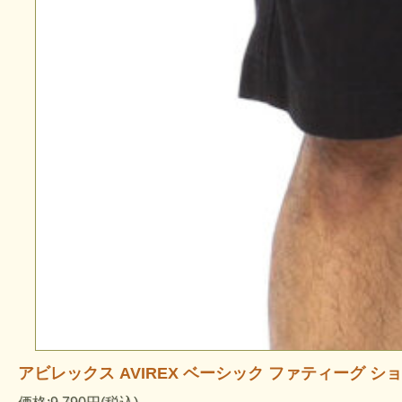
アビレックス AVIREX ベーシック ファティーグ ショーツ カー