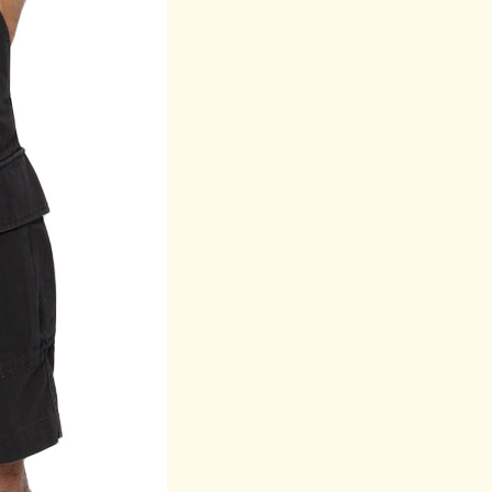
32
32
35
が異なって 見える場合があります。誠に申し訳ございません
の誤差はございます。予めご了承ください。
や摩擦により色落ちしますので、淡色物と合わせての着用はお
してください。洗剤や柔軟剤を直接付着させることはお避けく
漂白成分の使われた洗剤のご使用はお避けください。熱を使用
れがあります。水洗いの出来る製品でも、つけ置き洗いは厳禁
、形を整え陰干ししてください。