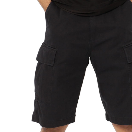
2XL
95
■お使いのパソコンのモニターによって、実物商品とカラー
■サイズ表は、製品の生地や織りなどの特性により、多少
品番7835913001,6126131,7832913002
ブランドAVIREX
原産国 ベトナム製
素材:コットン 100%（別布部分）コットン 100%
洗濯表示
この商品は色落ちする恐れがあります。濃色は着用時の汗
しておくと色落ちしますので、洗濯後は形を整えてすぐに干
い。色落ち変色の恐れがあります。蛍光剤(蛍光増白剤)や
上、直射日光や蛍光灯の長時間照射により、色あせする恐
す。すみやかに洗濯し、すすぎを十分に行ってから脱水し