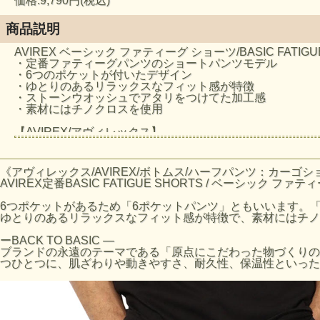
価格:9,790円(税込)
商品説明
AVIREX ベーシック ファティーグ ショーツ/BASIC FATIGU
・定番ファティーグパンツのショートパンツモデル
・6つのポケットが付いたデザイン
・ゆとりのあるリラックスなフィット感が特徴
・ストーンウオッシュでアタリをつけてた加工感
・素材にはチノクロスを使用
【AVIREX/アヴィレックス】
1975年にアメリカ空軍のコントラクターとして創業し、
ミリタリーに起源を持つアヴィレックスは、機能的なデザ
その個性的な表情は、映画「インディー・ジョーンズ」「
《アヴィレックス/AVIREX/ボトムス/ハーフパンツ：カーゴシ
その無駄の無いデザイン、ノスタルジックな味わいは今な
AVIREX定番BASIC FATIGUE SHORTS / ベーシック ファ
6つポケットがあるため「6ポケットパンツ」ともいいます。「
サイズの目安
ゆとりのあるリラックスなフィット感が特徴で、素材にはチノ
サイズ
ウエスト (cm)
股
ーBACK TO BASIC ―
S
76
ブランドの永遠のテーマである「原点にこだわった物づくりの
つひとつに、肌ざわりや動きやすさ、耐久性、保温性といった
M
80
L
86
XL
91