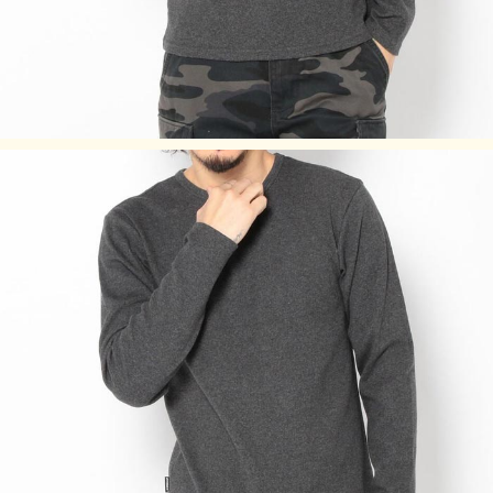
タンブラー乾燥は、お避け下さい。
生地の特性上、縮みやすいので、洗濯後は縦方向に引っ張
り、形を整えて干してください。
濃色は着用時の汗や摩擦により色落ちしますので、淡色物と
合わせての着用はお避けください。
素材の性質上、直射日光や蛍光灯の長時間照射により、色あ
せする恐れがあります。