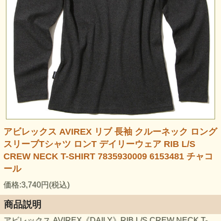
アビレックス AVIREX リブ 長袖 クルーネック ロング
スリーブTシャツ ロンT デイリーウェア RIB L/S
CREW NECK T-SHIRT 7835930009 6153481 チャコ
ール
価格:3,740円(税込)
商品説明
アビレックス AVIREX《DAILY》RIB L/S CREW NECK T-