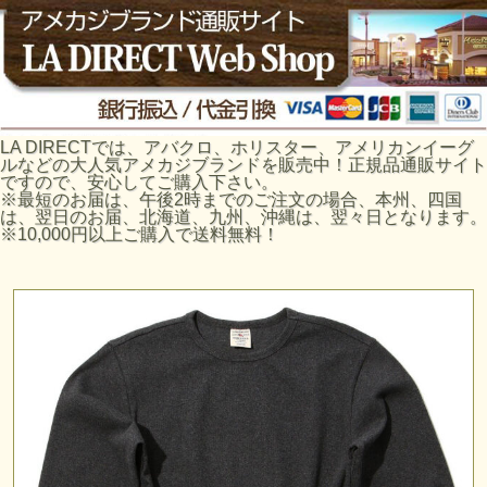
LA DIRECTでは、アバクロ、ホリスター、アメリカンイーグ
ルなどの大人気アメカジブランドを販売中！正規品通販サイト
ですので、安心してご購入下さい。
※最短のお届は、午後2時までのご注文の場合、本州、四国
は、翌日のお届、北海道、九州、沖縄は、翌々日となります。
※10,000円以上ご購入で送料無料！