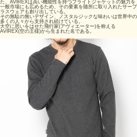
た、AVIREXは高い機能性を持つフライトジャケットの魅力を
一般市場にも広めるため、その要素を随所に取り入れたサープ
サイズの目安
ラスウェアも創り出している。
サイズ
着丈 (cm)
肩幅 (cm)
身幅 (cm)
袖丈 (cm)
その無駄の無いデザイン、ノスタルジックな味わいは世界中の
多くの人々から支持され続けている。
S
65
40
40
59
大空に思いをはせた飛行家(アヴィエーター)を称える
AVIREX(空の王様)から生まれた名である。
M
67
42
43
61
L
69
44
46
63
XL
72
46
49
65
■お使いのパソコンのモニターによって、実物商品とカラー
が異なって 見える場合があります。誠に申し訳ございませ
んが、ご理解下さいます様お願いいたします。
■サイズ表は、製品の生地や織りなどの特性により、多少の
誤差はございます。予めご了承ください。
品番:7835930009 6153481
ブランド:AVIREX
原産国 :ベトナム製
素材:（本体）コットン 95% ポリウレタン 5%
洗濯表示:
中性洗剤(おしゃれ着洗剤)のご使用をおすすめします。
裏返してネットに入れてください。
プリント部分のつまみ洗いは、お避け下さい。
プリント部分へのアイロンは剥離の原因になりますのでお避
けください。アイロン使用時は、当て布を当ててください。