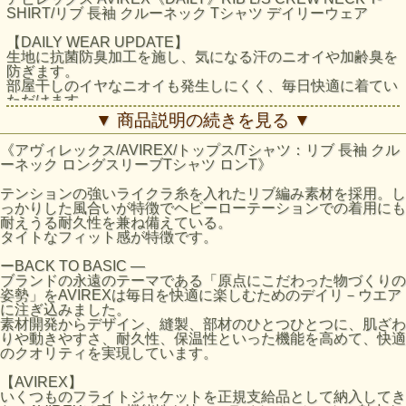
SHIRT/リブ 長袖 クルーネック Tシャツ デイリーウェア
【DAILY WEAR UPDATE】
生地に抗菌防臭加工を施し、気になる汗のニオイや加齢臭を
防ぎます。
部屋干しのイヤなニオイも発生しにくく、毎日快適に着てい
ただけます。
▼ 商品説明の続きを見る ▼
テンションの強いライクラ糸を入れたリブ編み素材を採用。
しっかりした風合いが特徴でヘビーローテーションでの着用
《アヴィレックス/AVIREX/トップス/Tシャツ：リブ 長袖 クル
にも耐えうる耐久性を兼ね備えている。
ーネック ロングスリーブTシャツ ロンT》
タイトなフィット感が特徴です。
テンションの強いライクラ糸を入れたリブ編み素材を採用。し
※抗菌防臭加工は、すべての菌や臭いを除去したり抑えたり
っかりした風合いが特徴でヘビーローテーションでの着用にも
するわけではありません。※濃色は着用時の汗や摩擦により
耐えうる耐久性を兼ね備えている。
色落ちしますので、淡色物と合わせての着用はお避け下さ
タイトなフィット感が特徴です。
い。
※洗濯の際はクリーニングネットに裏返しに入れてお洗い下
ーBACK TO BASIC ―
さい。
ブランドの永遠のテーマである「原点にこだわった物づくりの
※全ての乾燥機具のご使用はお避け下さい。
姿勢」をAVIREXは毎日を快適に楽しむためのデイリ－ウエア
※生地の性質上、直射日光や蛍光灯の長時間照射により、色
に注ぎ込みました。
あせする恐れがあります。
素材開発からデザイン、縫製、部材のひとつひとつに、肌ざわ
※生地の特性上、縮みやすいので、洗濯後は縦方向に引っ張
りや動きやすさ、耐久性、保温性といった機能を高めて、快適
り、形を整えて干して下さい。
のクオリティを実現しています。
※プリント部分へのアイロンは剥離の原因になりますのでお
避け下さい。
【AVIREX】
※アイロン使用時は、当て布を当てて下さい。
いくつものフライトジャケットを正規支給品として納入してき