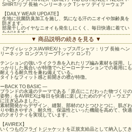
SHIRT/リブ 長袖 ヘンリーネック Tシャツ デイリーウェア
【DAILY WEAR UPDATE】
生地に抗菌防臭加工を施し、気になる汗のニオイや加齢臭を
防ぎます。
部屋干しのイヤなニオイも発生しにくく、毎日快適に着てい
ただけます。
▼ 商品説明の続きを見る ▼
テンションの強いライクラ糸を入れたリブ編み素材を採用。
しっかりした風合いが特徴でヘビーローテーションでの着用
《アヴィレックス/AVIREX/トップス/Tシャツ：リブ 長袖 ヘン
にも耐えうる耐久性を兼ね備えている。
リーネック ロングスリーブTシャツ ロンT》
タイトなフィット感と前開きの襟が特徴。
テンションの強いライクラ糸を入れたリブ編み素材を採用。し
※抗菌防臭加工は、すべての菌や臭いを除去したり抑えたり
っかりした風合いが特徴でヘビーローテーションでの着用にも
するわけではありません。※濃色は着用時の汗や摩擦により
耐えうる耐久性を兼ね備えている。
色落ちしますので、淡色物と合わせての着用はお避け下さ
タイトなフィット感と前開きの襟が特徴。
い。
※洗濯の際はクリーニングネットに裏返しに入れてお洗い下
ーBACK TO BASIC ―
さい。
ブランドの永遠のテーマである「原点にこだわった物づくりの
※全ての乾燥機具のご使用はお避け下さい。
姿勢」をAVIREXは毎日を快適に楽しむためのデイリ－ウエア
※生地の性質上、直射日光や蛍光灯の長時間照射により、色
に注ぎ込みました。
あせする恐れがあります。
素材開発からデザイン、縫製、部材のひとつひとつに、肌ざわ
※生地の特性上、縮みやすいので、洗濯後は縦方向に引っ張
りや動きやすさ、耐久性、保温性といった機能を高めて、快適
り、形を整えて干して下さい。
のクオリティを実現しています。
※プリント部分へのアイロンは剥離の原因になりますのでお
避け下さい。
【AVIREX】
※アイロン使用時は、当て布を当てて下さい。
いくつものフライトジャケットを正規支給品として納入してき