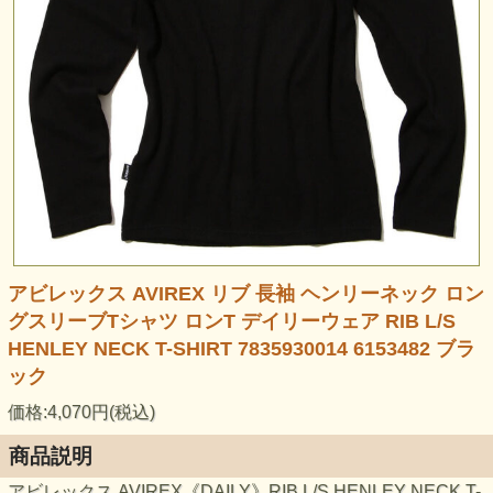
アビレックス AVIREX リブ 長袖 ヘンリーネック ロン
グスリーブTシャツ ロンT デイリーウェア RIB L/S
HENLEY NECK T-SHIRT 7835930014 6153482 ブラ
ック
価格:4,070円(税込)
商品説明
アビレックス AVIREX《DAILY》RIB L/S HENLEY NECK T-