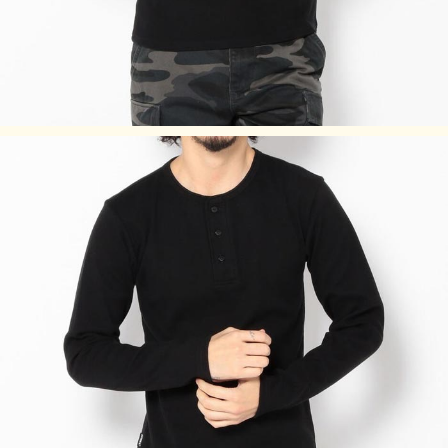
タンブラー乾燥は、お避け下さい。
生地の特性上、縮みやすいので、洗濯後は縦方向に引っ張
り、形を整えて干してください。
濃色は着用時の汗や摩擦により色落ちしますので、淡色物と
合わせての着用はお避けください。
素材の性質上、直射日光や蛍光灯の長時間照射により、色あ
せする恐れがあります。