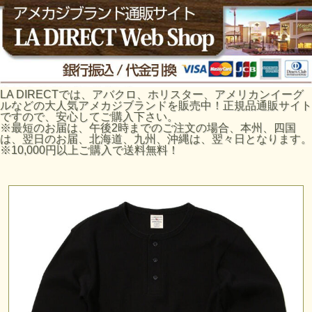
LA DIRECTでは、アバクロ、ホリスター、アメリカンイーグ
ルなどの大人気アメカジブランドを販売中！正規品通販サイト
ですので、安心してご購入下さい。
※最短のお届は、午後2時までのご注文の場合、本州、四国
は、翌日のお届、北海道、九州、沖縄は、翌々日となります。
※10,000円以上ご購入で送料無料！