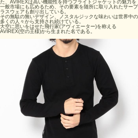
た、AVIREXは高い機能性を持つフライトジャケットの魅力を
一般市場にも広めるため、その要素を随所に取り入れたサープ
サイズの目安
ラスウェアも創り出している。
サイズ
着丈 (cm)
肩幅 (cm)
身幅 (cm)
袖丈 (cm)
その無駄の無いデザイン、ノスタルジックな味わいは世界中の
多くの人々から支持され続けている。
S
65
40
40
59
大空に思いをはせた飛行家(アヴィエーター)を称える
AVIREX(空の王様)から生まれた名である。
M
67
42
43
61
L
69
44
46
63
XL
72
46
49
65
■お使いのパソコンのモニターによって、実物商品とカラー
が異なって 見える場合があります。誠に申し訳ございませ
んが、ご理解下さいます様お願いいたします。
■サイズ表は、製品の生地や織りなどの特性により、多少の
誤差はございます。予めご了承ください。
品番:7835930014 6153482
ブランド:AVIREX
原産国 :ベトナム製
素材:（本体）コットン 95% ポリウレタン 5%
洗濯表示:
中性洗剤(おしゃれ着洗剤)のご使用をおすすめします。
裏返してネットに入れてください。
プリント部分のつまみ洗いは、お避け下さい。
プリント部分へのアイロンは剥離の原因になりますのでお避
けください。アイロン使用時は、当て布を当ててください。