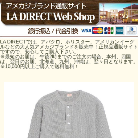
LA DIRECTでは、アバクロ、ホリスター、アメリカンイーグ
ルなどの大人気アメカジブランドを販売中！正規品通販サイト
ですので、安心してご購入下さい。
※最短のお届は、午後2時までのご注文の場合、本州、四国
は、翌日のお届、北海道、九州、沖縄は、翌々日となります。
※10,000円以上ご購入で送料無料！