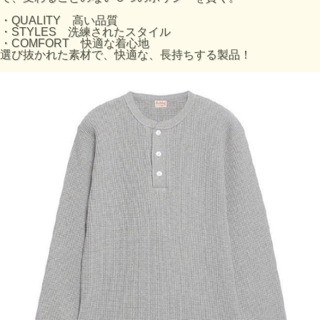
・QUALITY 高い品質
※伸縮性に優れた素材を使用しております。
・STYLES 洗練されたスタイル
Mサイズ：身長165～175cm、胸囲87～95cm
・COMFORT 快適な着心地
Lサイズ：身長175～180cm、胸囲92～100cm
選び抜かれた素材で、快適な、長持ちする製品！
XLサイズ：身長175～185cm、胸囲98～107cm
が目安となります。
ITEM NUMBER 990
・素材へのこだわり
選び抜かれたU.S.Cotton（米綿）を使用し、肌離れの良いド
ライな着心地を実現。
Open-End Yarn（空紡糸）と呼ばれる、空気を利用し遠心力
で紡績を行う糸を使用しており、繊維の間に空気を含むた
め、ふっくら感があり、ドライでざっくりした少し硬めの風
合いになるのが特徴。
・縫製へのこだわり
各部の縫製には『4本針フラットシーマ』と呼ばれる特殊な
ミシンを使用。
縫い代がフラットに仕上がるため肌当たりが良く、ソフトで
ストレスのない着心地を味わえます。