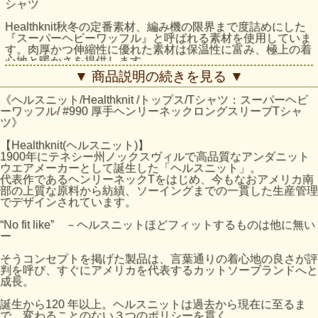
シャツ
Healthknit秋冬の定番素材、編み機の限界まで度詰めにした
『スーパーヘビーワッフル』と呼ばれる素材を使用していま
す。肉厚かつ伸縮性に優れた素材は保温性に富み、極上の着
心地と暖かさを提供します。
▼ 商品説明の続きを見る ▼
ヘルスニット定番モデルである、ベーシックな3つボタンヘ
ンリー。余分なゆとりを排除した肌に沿うようなシルエット
《ヘルスニット/Healthknit /トップス/Tシャツ：スーパーヘビ
で、インナーとして最適なフィット感の１枚です。
ーワッフル/ #990 厚手ヘンリーネックロングスリーブTシャ
袖口は横編み機で編み立てられた、ヴィンテージライクなタ
ツ》
ック入りリブで仕上げています。
【Healthknit(ヘルスニット)】
QUALITY：COTTON 100%
1900年にテネシー州ノックスヴィルで高品質なアンダニット
ウエアメーカーとして誕生した「ヘルスニット」。
代表作であるヘンリーネックTをはじめ、今もなおアメリカ南
サイズの目安
部の上質な原料から紡績、ソーイングまでの一貫した生産管理
サイズ
着丈 (cm)
肩幅 (cm)
身幅 (cm)
袖丈 (cm)
でデザインされています。
M
70.3
40.7
41.9
59.9
“No fit like” －ヘルスニットほどフィットするものは他に無い
ー
L
72.4
43.2
44.5
61
XL
74.5
45.7
47
62.1
そうコンセプトを掲げた製品は、言葉通りの着心地の良さが評
判を呼び、すぐにアメリカを代表するカットソーブランドへと
成長。
Model/オフ：H179 B85 W75 H93 着用サイズ：L
誕生から120 年以上。ヘルスニットは過去から現在に至るま
Model/ヘザーグレー： H180 B88 W76 H95 着用サイズ：L
で、変わることのない３つのポリシーを貫く。
Model/オリーブ：H180 B88 W76 H95 着用サイズ：L