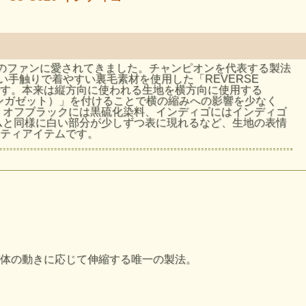
多くのファンに愛されてきました。チャンピオンを代表する製法
い手触りで着やすい裏毛素材を使用した「REVERSE
トシャツです。本来は縦方向に使われる生地を横方向に使用する
ンションガゼット）」を付けることで横の縮みへの影響を少なく
、オフブラックには黒硫化染料、インディゴにはインディゴ
ムと同様に白い部分が少しずつ表に現れるなど、生地の表情
リティアイテムです。
肩幅 (cm)
袖丈 (cm)
45
60.5
体の動きに応じて伸縮する唯一の製法。
47
62.5
49
64.5