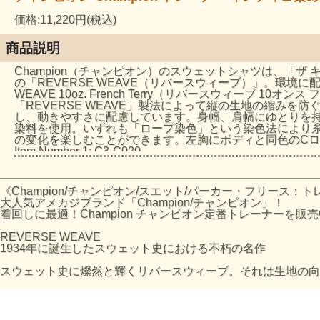
価格:11,220円(税込)
商品説明
Champion（チャンピオン）のスウェットシャツは、「
の「REVERSE WEAVE（リバースウィーブ）」。環境
WEAVE 10oz. French Terry（リバースウィ
「REVERSE WEAVE」製法によって縦の生地の縮みを防
し、動きやすさに配慮しています。身幅、肩幅にゆとりを
染料を使用。いずれも「ロープ染色」という染色法により
の変化を楽しむことができます。左胸にボディと同色のC
Item Number 1: C3-C020
シリーズ: メンズ/リバースウィーブ
素材：Reverse Weave 10oz French Terry、コットン100%
製造国：カンボジア
《Champion/チャンピオン/スエット/パーカー・フリース
特徴：Reverse Weave、No Shoulder Seam、Flatseamer、U
大人気アメカジブランド「Champion/チャンピオン」！
着回しに最適！Champion チャンピオン定番トレーナーを販
サイズの目安
REVERSE WEAVE
サイズ
身丈 (cm)
1934年に誕生したスウェット史における不朽の名作
M
66
スウェット史に燦然と輝くリバースウィーブ。それは生地の向
L
69
XL
72