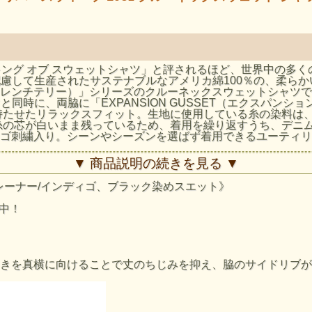
ザ キング オブ スウェットシャツ」と評されるほど、世界中の
に配慮して生産されたサステナブルなアメリカ綿100％の、柔らか
ーブ 10オンス フレンチテリー）」シリーズのクルーネックスウェッ
ぐと同時に、両脇に「EXPANSION GUSSET（エクスパ
持たせたリラックスフィット。生地に使用している糸の染料は
糸の芯が白いまま残っているため、着用を繰り返すうち、デニ
ロゴ刺繍入り。シーンやシーズンを選ばず着用できるユーティ
▼ 商品説明の続きを見る ▼
：トレーナー/インディゴ、ブラック染めスエット》
SA Grown Cotton、Embroidery
売中！
身幅 (cm)
56
きを真横に向けることで丈のちじみを抑え、脇のサイドリブが
58
60