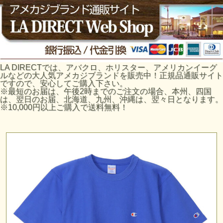
LA DIRECTでは、アバクロ、ホリスター、アメリカンイーグ
ルなどの大人気アメカジブランドを販売中！正規品通販サイト
ですので、安心してご購入下さい。
※最短のお届は、午後2時までのご注文の場合、本州、四国
は、翌日のお届、北海道、九州、沖縄は、翌々日となります。
※10,000円以上ご購入で送料無料！