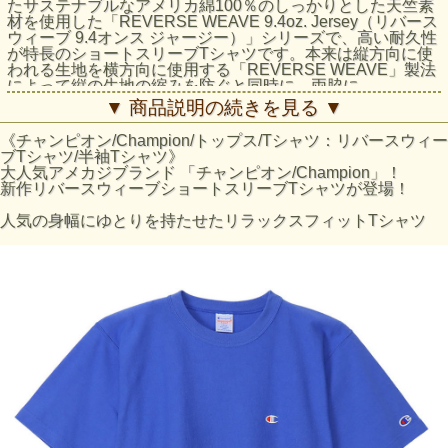
たサステナブルなアメリカ綿100％のしっかりとした天竺素
材を使用した「REVERSE WEAVE 9.4oz. Jersey（リバース
ウィーブ 9.4オンス ジャージー）」シリーズで、高い耐久性
が特長のショートスリーブTシャツです。本来は縦方向に使
われる生地を横方向に使用する「REVERSE WEAVE」製法
によって縦の生地の縮みを防ぐと同時に、両脇に
「EXPANSION GUSSET（エクスパンションガゼット）」
▼ 商品説明の続きを見る ▼
を付けることで横の縮みへの影響を少なくし、動きやすさに
配慮しています。身幅、肩幅にゆとりを持たせたリラックス
《チャンピオン/Champion/トップス/Tシャツ：リバースウィー
フィット。左胸にブランドカラーのCロゴ刺繍入りです。製
ブTシャツ/半袖Tシャツ》
品洗い加工により、着用の当初から着慣れた風合いが味わえ
大人気アメカジブランド 「チャンピオン/Champion」！
ます。
新作リバースウィーブショートスリーブTシャツが登場！
素材：Reverse Weave? 9.4oz Jersey、コットン100%
人気の身幅にゆとりを持たせたリラックスフィットTシャツ
製造国：カンボジア
特徴：USA Grown Cotton、Garment Wash、Embroidery、リ
バースウィーブ製法、肩接ぎ無し、脇フラットシーマ仕様
サイズの目安
サイズ
身丈 (cm)
身幅 (cm)
肩幅 (cm)
袖丈 (cm)
M
67
56
47
22.5
L
70
58
49
23.5
XL
73
60
51
24.5