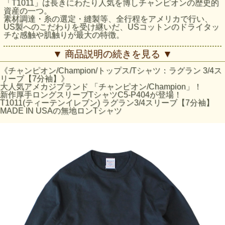
「T1011」は長きにわたり人気を博しチャンピオンの歴史的
資産の一つ。
素材調達・糸の選定・縫製等、全行程をアメリカで行い、
US製へのこだわりを受け継いだ、USコットンのドライタッ
チな感触や肌触りが最大の特徴。
素材USAコットン(コットン100%) ※オックスフォードグ
▼ 商品説明の続きを見る ▼
レーのみ、コットン90%+レーヨン10%
製造国アメリカ
《チャンピオン/Champion/トップス/Tシャツ：ラグラン 3/4ス
特徴 無骨な男らしい肌触りにファンが多い米綿仕様
リーブ【7分袖】》
胴周りを一枚の布で仕上げた丸胴仕様。脇部分に縫製があり
大人気アメカジブランド 「チャンピオン/Champion」！
ません。
新作厚手ロングスリーブTシャツC5-P404が登場！
購入後の洗濯における縮みを軽減し、生地感にほどよい風合
T1011(ティーテンイレブン) ラグラン3/4スリーブ【7分袖】
いを与えるガーメントウォッシュ加工を施しています。
MADE IN USAの無地ロンTシャツ
サイズの目安
胸囲の目安
身長の目安
サイズ
身丈 (cm)
身幅 (cm)
(cm)
(cm)
S
63.5
46
80-88
155-165
M
67
53
88-96
165-175
L
70
56
96-104
175-185
XL
72
61
104-112
175-185
・M/L/XLのサイズはアメリカサイズではなく、日本サイズで