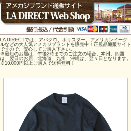
LA DIRECTでは、アバクロ、ホリスター、アメリカンイーグ
ルなどの大人気アメカジブランドを販売中！正規品通販サイト
ですので、安心してご購入下さい。
※最短のお届は、午後2時までのご注文の場合、本州、四国
は、翌日のお届、北海道、九州、沖縄は、翌々日となります。
※10,000円以上ご購入で送料無料！