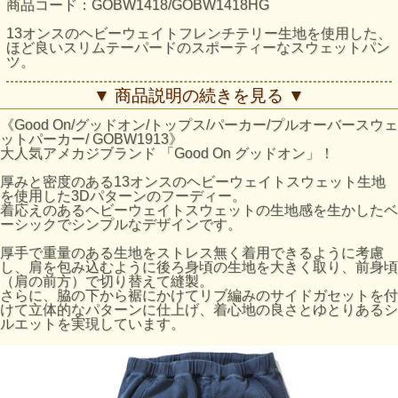
商品コード：GOBW1418/GOBW1418HG
13オンスのヘビーウェイトフレンチテリー生地を使用した、
ほど良いスリムテーパードのスポーティーなスウェットパン
ツ。
緩やかなテーパードスリムカットの９分丈に裾リブを付け
▼ 商品説明の続きを見る ▼
た、アクティブかつスマートな印象のシルエットとなってい
ます。
《Good On/グッドオン/トップス/パーカー/プルオーバースウェ
13オンスヘビースウェット生地は肉厚で目が詰まっており、
ットパーカー/ GOBW1913》
裏側がパイル状になっているため、丈夫で膝が出ず柔らかな
大人気アメカジブランド 「Good On グッドオン」！
穿き心地。 ウエストはゴム＋紐付きのリラックス仕様。
ジャストサイズに穿いた時にお尻への食い込みが出ないよう
厚みと密度のある13オンスのヘビーウェイトスウェット生地
に考慮したパターンとなっていて、立体的なシルエットにな
を使用した3Dパターンのフーディー。
るよう付けられた股下のガゼットがスウェットパンツ特有の
着応えのあるヘビーウェイトスウェットの生地感を生かしたベ
過度なカジュアル感を軽減させています。
ーシックでシンプルなデザインです。
ウエスト、ポケット淵、裾、ガゼットには共通のリブを使用
厚手で重量のある生地をストレス無く着用できるように考慮
しており、補強＆機動性を確保しながらデザインのアクセン
し、肩を包み込むように後ろ身頃の生地を大きく取り、前身頃
トにもなっています。ステッチによるフライ（前立て）デザ
（肩の前方）で切り替えて縫製。
インがスウェットパンツらしからぬ雰囲気を演出するさり気
さらに、脇の下から裾にかけてリブ編みのサイドガセットを付
ないポイントです。（実際に前立てを開くことは出来ませ
けて立体的なパターンに仕上げ、着心地の良さとゆとりあるシ
ん）
ルエットを実現しています。
発色が良く落ち着いた仕上がりのReactive Dye（反応染め）
カラーは、素材本来の柔らかくナチュラルな風合い感を楽し
むことができ、シンプルな見た目と着回しやすさが特徴。ス
ウェット特有の凹凸に色の濃淡が際立つPigment Dye（顔料