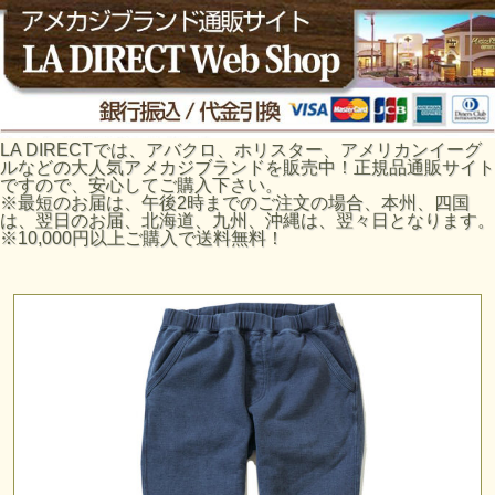
LA DIRECTでは、アバクロ、ホリスター、アメリカンイーグ
ルなどの大人気アメカジブランドを販売中！正規品通販サイト
ですので、安心してご購入下さい。
※最短のお届は、午後2時までのご注文の場合、本州、四国
は、翌日のお届、北海道、九州、沖縄は、翌々日となります。
※10,000円以上ご購入で送料無料！