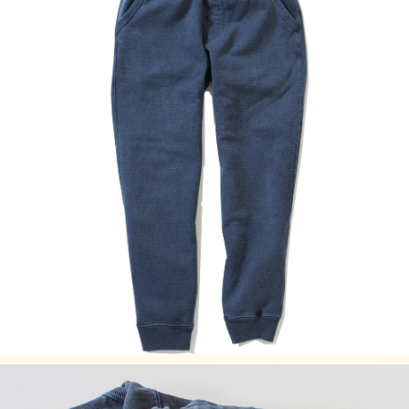
染め）カラーは、 他にはない味のある表情が特徴で、洗濯
の度に表面から徐々に色褪せしさらに風合いを増していくの
で、長く愛用するほどに上質なビンテージ品のように印象が
変わっていきます。
スウェットやTシャツとのラフなリラックススタイルはもち
ろん、綺麗目なシャツやジャケットに合わせてほど良くドレ
スダウンさせたカジュアルコーディネートにもおすすめで
す。
サイズ感の目安 / S=30～32インチ、M=32～34インチ、L=34
～36インチ
※スウェット生地の特性上、縫製箇所に過度な伸縮や摩擦が
加わることで、生地裂けや糸切れが生じる可能性がございま
す。着用やお手入れの際には通常のスウェットシャツなどと
同様にお取り扱いください。
Fabric made in USA
Assembled in Japan
サイズの目安
ウエスト
サイズ
サイ
わたり幅
裾リブ幅
（ゴム伸
股上(cm)
股下(cm)
感の目
ズ
(cm)
(cm)
縮）
安
30-32イ
S
約70-88
25.5
66
25
11