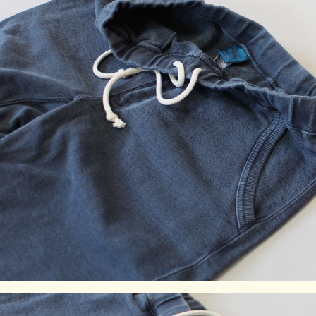
ンチ
32-34イ
M
約74-92
26
67
26.5
11.5
ンチ
34-36イ
L
約80-98
27
68
27.5
12
ンチ
製品染め商品は染色と洗いにより縮んだ状態で販売しており
ますので仕上がりの寸法には個体差があります。上記の寸法
値は目安としてご参考ください。詳しくはサイズチャートペ
ージにてご確認ください。
※商品写真の色合いは、ご使用のデバイス並びにモニター設
定等により誤差が生じる場合がございます。また、掲載写真
の撮影には量産前のサンプルを使用している場合もございま
すので、実際の製品とは仕様や色合いが異なる場合がござい
ます。
※天然素材を用いた製品染め商品は、素材感、サイズ感、色
合い等に個体差があります。
素材：100% Cotton / 13 oz French Terry
染色技法：製品染め（反応染め）、製品染め（顔料染め）
※ご購入後はじめの数回は色落ちする事がありますので単品
でのお洗濯をおすすめ致します。
ご注意事項：製品染め後に洗濯乾燥済みのため最も縮んでい
る状態です。着用していくうちに詰まっている編み目が緩
み、身体に馴染んでいきます。
※製品染め商品の特性上、染め上がりのお色やサイズに若干