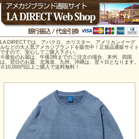
LA DIRECTでは、アバクロ、ホリスター、アメリカンイーグ
ルなどの大人気アメカジブランドを販売中！正規品通販サイト
ですので、安心してご購入下さい。
※最短のお届は、午後2時までのご注文の場合、本州、四国
は、翌日のお届、北海道、九州、沖縄は、翌々日となります。
※10,000円以上ご購入で送料無料！