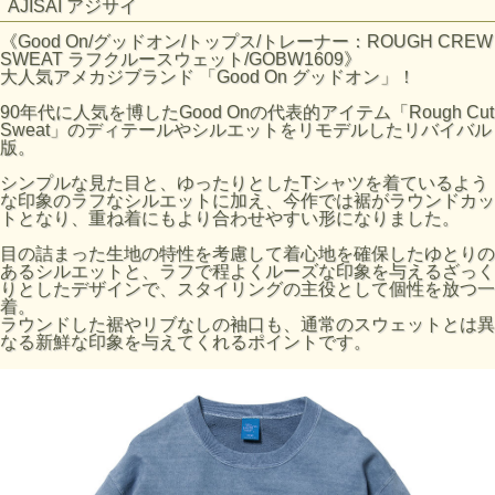
AJISAI アジサイ
《Good On/グッドオン/トップス/トレーナー：ROUGH CREW
SWEAT ラフクルースウェット/GOBW1609》
大人気アメカジブランド 「Good On グッドオン」！
90年代に人気を博したGood Onの代表的アイテム「Rough Cut
Sweat」のディテールやシルエットをリモデルしたリバイバル
版。
シンプルな見た目と、ゆったりとしたTシャツを着ているよう
な印象のラフなシルエットに加え、今作では裾がラウンドカッ
トとなり、重ね着にもより合わせやすい形になりました。
目の詰まった生地の特性を考慮して着心地を確保したゆとりの
あるシルエットと、ラフで程よくルーズな印象を与えるざっく
りとしたデザインで、スタイリングの主役として個性を放つ一
着。
ラウンドした裾やリブなしの袖口も、通常のスウェットとは異
なる新鮮な印象を与えてくれるポイントです。