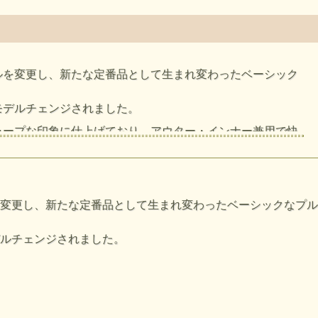
ルを変更し、新たな定番品として生まれ変わったベーシック
モデルチェンジされました。
ャープな印象に仕上げており、アウター・インナー兼用で快
ェットシャツの雰囲気を留めた独自のパターンを採用し、後
然で邪魔になりません。 少し大きめのカンガルーポケット
とで、ラフで味のある古着のようなデザインに仕上げてい
変更し、新たな定番品として生まれ変わったベーシックなプル
ー。
ルチェンジされました。
ット本来のシンプルな見た目と、様々なスタイルへの着回し
情が特徴で、洗濯の度に表面から徐々に色褪せしさらに風合