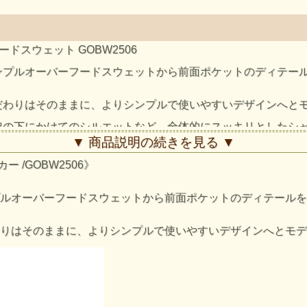
ードスウェット GOBW2506
ンプルオーバーフードスウェットから前面ポケットのディテー
だわりはそのままに、よりシンプルで使いやすいデザインへと
脇の下にかけてのシルエットなど、全体的にスッキリとしたシ
▼ 商品説明の続きを見る ▼
シャツ特有の野暮ったさを解消しつつオーセンティックなスウ
を計算したサイズスペックで仕立てています。
 /GOBW2506》
も綺麗なシルエットを保つように計算されており、襟のように自
の上下部は敢えてカットオフのまま3本針ミシンで縫い付けるこ
ルオーバーフードスウェットから前面ポケットのディテールを
は、適度な厚みで軽量、裏側はパイル状の9オンスフレンチテリ
りはそのままに、よりシンプルで使いやすいデザインへとモデ
坦かつ頑丈に仕上げ、肌への当たりもノンストレスです。
の柔らかくナチュラルな風合い感を楽しむことができ、スウェ
つピグメント染め（顔料染め）カラーは他にはない味のある表
ジ品のように印象が変わっていきます。