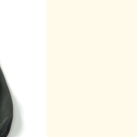
がるよう計算されたサイズスペックで仕立てています。最も縮
とで縮んでいた生地がほぐれて馴染んでいくので、徐々に身体
いと柔らかな質感を表現するため、他のカラーの生地よりもふ
設計し縮んだ状態で販売しています。
身幅(cm)
54
58
61
品でのお洗濯をおすすめ致します。
いる状態です。着用していくうちに詰まっている編み目が緩み
干の個体差がございますので予めご了承ください。また、独特
持つ不均一感やラフ感をお楽しみください。