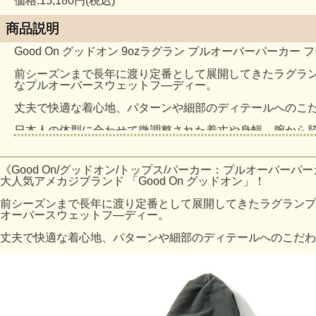
価格:15,180円(税込)
商品説明
Good On グッドオン 9ozラグラン プルオーバーパーカー フ
前シーズンまで長年に渡り定番として展開してきたラグラ
なプルオーバースウェットフ―ディー。
丈夫で快適な着心地、パターンや細部のディテールへのこ
日本人の体型に合わせて微調整された着丈や身幅、腕から
適に着回すことができます。
動きやすさ、見た目のスマートさにこだわり、スウェット
染め加工後にベストな形に仕上がるように染色による縮率
《Good On/グッドオン/トップス/パーカー：プルオーバーパーカー
大人気アメカジブランド 「Good On グッドオン」！
フードは首周りでつぶれたり広がったりせず、着用時に最
は遊び心のある丸みのあるデザインがポイント。ポケット
前シーズンまで長年に渡り定番として展開してきたラグランプ
ます。
オーバースウェットフ―ディー。
丈夫で吸湿性に優れたアメリカ綿100％のスウェット生地
丈夫で快適な着心地、パターンや細部のディテールへのこだわ
春、秋、冬と3シーズンに渡り着回しやすいのが特徴です。
縫製は2本針カバーミシンと4本針フラットミシンにより平
発色が良く上品な仕上がりの反応染めカラーは、素材本来
やすさが特徴。
スウェット特有の生地やステッチの凹凸に色の濃淡が際立
いを増していくので、長く愛用するほどに上質なビンテー