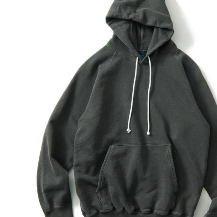
※後染めによる縮率を考慮し、染色後にベストな形に仕上
を心配せずにお選びください。また、着用していただくこ
※メタルグレーはクラシックな杢グレースウェットの風合
にちょうど良いサイズ感となるよう考慮し、予め小さめに
Fabric made in USA
Assembled in Japan
サイズの目安
サイズ
着丈 (cm)
M
71
L
73
XL
75
素材：100% Cotton / 9 oz French Terry
染色技法：製品染め（反応染め）、製品染め（顔料染め）
※メタルグレー：先染め
※ご購入後はじめの数回は色落ちする事がありますので単
ご注意事項：製品染め後に洗濯乾燥済みのため最も縮んで
※製品染め商品の特性上、染め上がりのお色やサイズに若
のしわ、編み地の筋やムラなどは製品の特徴です。素材の