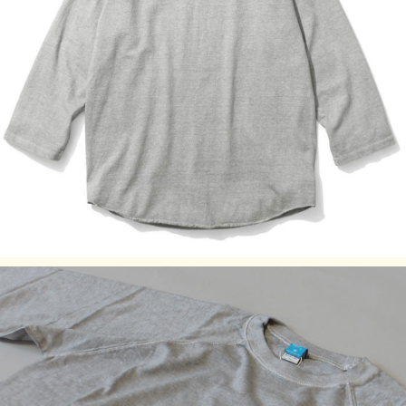
Assembled in Japan
※メタルグレーの全サイズならびに全色XLサイズは丸胴編
みではありませんので、身頃の両脇には縫製が入っていま
す。
※メタルグレーは先染め糸を織り交ぜる事により霜降りグレ
ーの色を出している混紡生地を使用しています。
サイズの目安
袖丈（脇下～
サイズ
着丈 (cm)
身幅 (cm)
裄丈 (cm)
袖口） (cm)
S
66
44.5
63
39
M
68
50
65
40
L
71
54
69.5
42
XL
74
56.5
72.5
42.5
素材:100% Cotton / 5.5 oz Jersey
染色技法:製品染め（反応染め）、製品染め（顔料染め）
※ご購入後、初めの数回は色落ちする事がありますので、単
品でのお洗濯をおすすめ致します。
ご注意事項
製品染め後に、洗濯、乾燥済みのため、最も縮んでいる状態