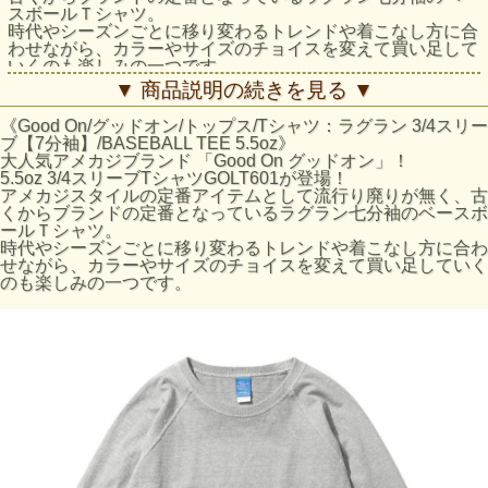
スボールＴシャツ。
時代やシーズンごとに移り変わるトレンドや着こなし方に合
わせながら、カラーやサイズのチョイスを変えて買い足して
いくのも楽しみの一つです。
▼ 商品説明の続きを見る ▼
コットン100％、5.5ozの丸胴ジャージーを使用し、ネックリ
ブ＆アームホールには２本針のカバーステッチを使用した、
《Good On/グッドオン/トップス/Tシャツ：ラグラン 3/4スリー
七分袖ラグランスリーブのベーシックなベースボールＴシャ
ブ【7分袖】/BASEBALL TEE 5.5oz》
ツ。
大人気アメカジブランド 「Good On グッドオン」！
胴体部分を丸胴編みにより筒状に編み上げているため胴周り
5.5oz 3/4スリーブTシャツGOLT601が登場！
には縫い目が無く、見た目も着心地もすっきりと軽やかで、
アメカジスタイルの定番アイテムとして流行り廃りが無く、古
ほつれやヨレの心配もありません。
くからブランドの定番となっているラグラン七分袖のベースボ
ールＴシャツ。
ゆったり1枚で着ても存在感があり、ラフな雰囲気を印象付
時代やシーズンごとに移り変わるトレンドや着こなし方に合わ
ける裾部分は、短めの着丈にラウンドさせ、カットオフをロ
せながら、カラーやサイズのチョイスを変えて買い足していく
ックステッチで仕上げています。
のも楽しみの一つです。
オールシーズン着用可能で、半袖Ｔシャツのインナーとして
重ね着もおすすめです。
反応染めカラーは落ち着いた雰囲気のきれいな発色が特徴
で、ベーシックかつシンプルな仕上がりで着回しやすく上品
な印象です。
Pigment Dye（顔料染め）カラーは、独特な濃淡のある色合
いで、風合い感と経年変化による色あせを楽しむことができ
ます。
Fabric made in USA