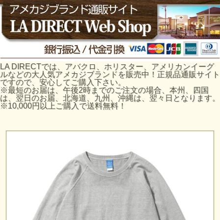
LA DIRECTでは、アバクロ、ホリスター、アメリカンイーグ
ルなどの大人気アメカジブランドを販売中！正規品通販サイト
ですので、安心してご購入下さい。
※最短のお届は、午後2時までのご注文の場合、本州、四国
は、翌日のお届、北海道、九州、沖縄は、翌々日となります。
※10,000円以上ご購入で送料無料！