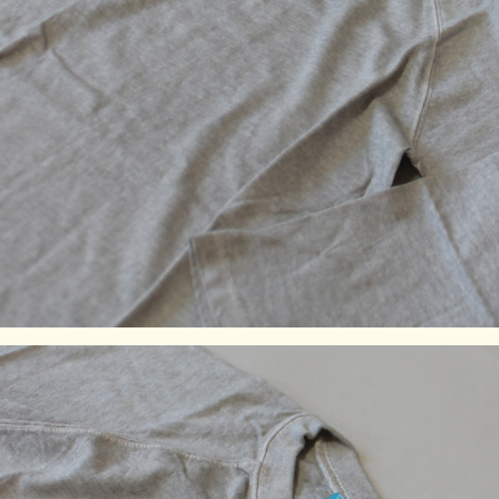
です。着用していくうちに詰まっている編み目が緩み、身体
に馴染んでいきます。
※製品染め商品の特性上、一点一点染め上がりのお色やサイ
ズに若干の誤差がございますので予めご了承ください。ま
た、独特のユーズド感のある表情、多少のゆがみや擦れ、縫
い目部分のしわ、編み地の筋やムラなどは製品の特徴です。
素材の持つ不均一感やラフ感をお楽しみください。
※顔料染めを用いた製品には袖や身頃の脇などに浮き出てい
る白い線状のものが見られますが、生産過程において必ず生
じるものとなっており製品不良等ではありません。