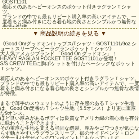
GOST1101
着応えのあるヘビーオンスのポケット付きラグランＴシャ
ツ。
ブランドの中でも最もリピート購入率の高いアイテムで、一
度着ると病み付きになる着心地の良さとシンプルかつ無骨な
表情が特徴。
ヘビーオンスの生地は1枚でも安心して着ることができ、す
▼ 商品説明の続きを見る ▼
っきりとしたコンパクトなシルエットでインナーとしても着
やすいので、複数枚を着まわすユーザーも多い人気商品。
《Good On/グッドオン/トップス/Tシャツ：GOST1101/9oz シ
ョートスリーブヘビーラグランポケットＴシャツ》
反応染めカラーは落ち着いた雰囲気のきれいな発色が特徴
大人気アメカジブランド 「Good On グッドオン」！
で、ベーシックかつシンプルな仕上がりで着回しやすく上品
HEAVY RAGLAN POCKET TEE GOST1101が登場！
な印象。
S/S CREW TEEに胸ポケットを付けたベーシックなポケット
Pigment Dye（顔料染め）カラーは独特な濃淡のある色合い
Ｔシャツ。
で、風合い感と経年変化による色あせを楽しむことができま
す。
着応えのあるヘビーオンスのポケット付きラグランＴシャツ。
ヘビーオンスの生地は定番の生地以上に顔料染めによる濃淡
ブランドの中でも最もリピート購入率の高いアイテムで、一度
が際立ち、味のある色褪せを楽しむことができます。
着ると病み付きになる着心地の良さとシンプルかつ無骨な表情
が特徴。
※ホワイト、メタルグレーは製品染めではありません。
メタルグレーは複数色の先染め糸を絶妙に混ぜ合わせて編み
まるで薄手のスウェットのように存在感のあるＴシャツ生地
立てる事で霜降りの杢グレーに仕上げた生地を使用していま
は、Good On定番のＴシャツ生地（5.5オンス）より更に重厚
す。両色とも製品後に洗いと乾燥をかけて他の色と同様に縮
な9オンス。
ませています。
ほど良い厚みがあるボディは良質なアメリカ綿の着心地を存分
に味わうことができます。
Fabric Made In USA
その重厚な生地を支える強固な縫製、厚みやゴワつきが気にな
Assembled In Japan
らず動きやすいラグランスリーブ、裾のサイドベンツ + ロン
グテールはデザインのワンポイントにもなっています。