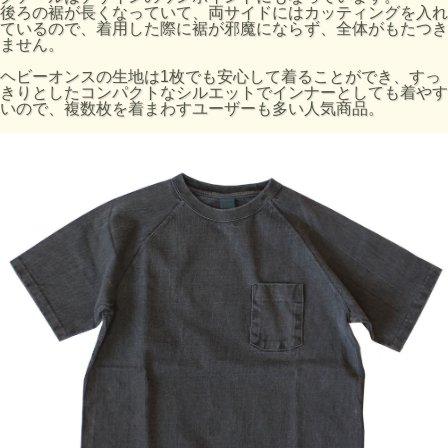
後ろの裾が長くなっていて、両サイドにはカッティングを入れ
サイズの目安
ているので、着用した際に裾が邪魔にならず、全体がもたつき
着丈（前）
着丈 （後）
ません。
サイズ
身幅 (cm)
裄丈 (cm)
(cm)
(cm)
ヘビーオンスの生地は1枚でも安心して着ることができ、すっ
S
64
66.5
50
40.5
きりとしたコンパクトなシルエットでインナーとしても着やす
いので、複数枚を着まわすユーザーも多い人気商品。
M
66
69
52.5
41
L
67
70
56
42
XL
70
72
57
43
素材:100% Cotton / 9 oz Heavy Jersey
※メタルグレー：90% Cotton 10% Rayon / 9 oz Mock Twist
Jersey
染色技法
製品染め（反応染め）
製品染め（顔料染め）
※メタルグレー：先染め
※ご購入後、初めの数回は色落ちする事がありますので、単
品でのお洗濯をおすすめ致します。
ご注意事項
製品染め後に、洗濯、乾燥済みのため、最も縮んでいる状態
です。着用していくうちに詰まっている編み目が緩み、身体
に馴染んでいきます。