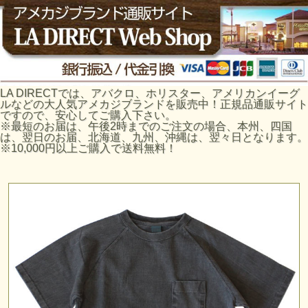
LA DIRECTでは、アバクロ、ホリスター、アメリカンイーグ
ルなどの大人気アメカジブランドを販売中！正規品通販サイト
ですので、安心してご購入下さい。
※最短のお届は、午後2時までのご注文の場合、本州、四国
は、翌日のお届、北海道、九州、沖縄は、翌々日となります。
※10,000円以上ご購入で送料無料！