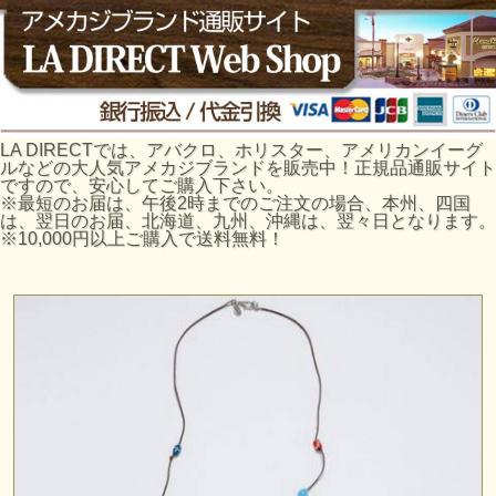
LA DIRECTでは、アバクロ、ホリスター、アメリカンイーグ
ルなどの大人気アメカジブランドを販売中！正規品通販サイト
ですので、安心してご購入下さい。
※最短のお届は、午後2時までのご注文の場合、本州、四国
は、翌日のお届、北海道、九州、沖縄は、翌々日となります。
※10,000円以上ご購入で送料無料！