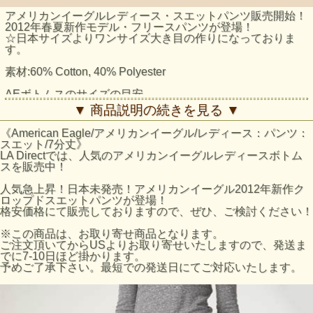
アメリカンイーグルレディース・スエットパンツ販売開始！
2012年春夏新作モデル・フリースパンツが登場！
☆日本サイズよりワンサイズ大き目の作りになっておりま
す。
素材:60% Cotton, 40% Polyester
AEボトムスのサイズの目安
AEサイズ / 日本サイズ
▼ 商品説明の続きを見る ▼
XS / 5-7号
S / 9-11号
《American Eagle/アメリカンイーグル/レディース：パンツ：
M / 13-15号
スエット/7分丈》
L / 17-19号
LA Directでは、人気のアメリカンイーグルレディースボトム
※AEホームページのサイズ表数値になります。あくまで目
スを販売中！
安となりますのでご了承ください。
人気急上昇！日本未発売！アメリカンイーグル2012年新作ク
ロップドスエットパンツが登場！
格安価格にて販売しておりますので、ぜひ、ご検討ください！
※この商品は、お取り寄せ商品となります。
ご注文頂いてからUSよりお取り寄せいたしますので、発送ま
でに7-10日ほど掛かります。
予めご了承下さい。最短での発送日にてご対応いたします。