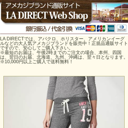
LA DIRECTでは、アバクロ、ホリスター、アメリカンイーグ
ルなどの大人気アメカジブランドを販売中！正規品通販サイト
ですので、安心してご購入下さい。
※最短のお届は、午後2時までのご注文の場合、本州、四国
は、翌日のお届、北海道、九州、沖縄は、翌々日となります。
※10,000円以上ご購入で送料無料！