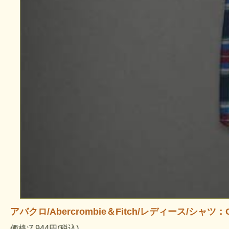
アバクロ/Abercrombie＆Fitch/レディース/シャツ：Cami 
価格:7,944円(税込)