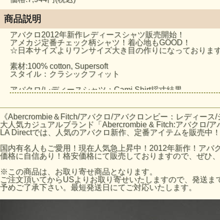
商品説明
アバクロ2012年新作レディースシャツ販売開始！
アメカジ定番チェック柄シャツ！着心地もGOOD！
☆日本サイズよりワンサイズ大き目の作りになっておりま
素材:100% cotton, Supersoft
スタイル：クラシックフィット
アバクロ/レディースシャツ：Cami Shirt採寸結果
☆Sサイズ
着丈：約62cm（襟下より採寸。）
身幅：約44cm（脇下より採寸）
《Abercrombie＆Fitch/アバクロ/アバクロンビー：レディース
袖丈：約54cm（脇下より採寸）
大人気カジュアルブランド「Abercrombie & Fitch:アバクロ
☆Mサイズ
LA Directでは、人気のアバクロ新作、定番アイテムを販売中
着丈：約64cm（襟下より採寸。）
身幅：約47cm（脇下より採寸）
国内有名人もご愛用！現在人気急上昇中！2012年新作！アバ
袖丈：約55cm（脇下より採寸）
価格に自信あり！格安価格にて販売しておりますので、ぜひ、
※平置きにて採寸のため若干の誤差がございます。
※この商品は、お取り寄せ商品となります。
アバクロのサイズの目安
ご注文頂いてからUSよりお取り寄せいたしますので、発送まで
アバクロサイズ:バストサイズ
予めご了承下さい。最短発送日にてご対応いたします。
XSサイズ:79-81cm
Sサイズ:82-86cm
Mサイズ:87-91cm
※AFホームページのサイズ表数値になります。あくまで目