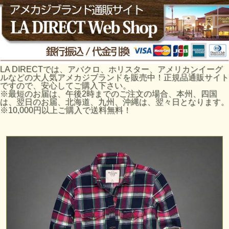
LA DIRECTでは、アバクロ、ホリスター、アメリカンイーグ
ルなどの大人気アメカジブランドを販売中！正規品通販サイト
ですので、安心してご購入下さい。
※最短のお届は、午後2時までのご注文の場合、本州、四国
は、翌日のお届、北海道、九州、沖縄は、翌々日となります。
※10,000円以上ご購入で送料無料！