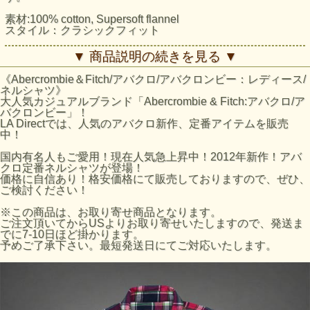
素材:100% cotton, Supersoft flannel
スタイル：クラシックフィット
アバクロ/レディースシャツ：Marlie Flannel Shirt採寸結果
▼ 商品説明の続きを見る ▼
☆Sサイズ
着丈：約62cm（襟下より採寸。）
《Abercrombie＆Fitch/アバクロ/アバクロンビー：レディース/
身幅：約44cm（脇下より採寸）
ネルシャツ》
袖丈：約54cm（脇下より採寸）
大人気カジュアルブランド「Abercrombie & Fitch:アバクロ/ア
☆Mサイズ
バクロンビー」！
着丈：約64cm（襟下より採寸。）
LA Directでは、人気のアバクロ新作、定番アイテムを販売
身幅：約47cm（脇下より採寸）
中！
袖丈：約55cm（脇下より採寸）
※平置きにて採寸のため若干の誤差がございます。
国内有名人もご愛用！現在人気急上昇中！2012年新作！アバ
クロ定番ネルシャツが登場！
アバクロのサイズの目安
価格に自信あり！格安価格にて販売しておりますので、ぜひ、
アバクロサイズ:バストサイズ
ご検討ください！
XSサイズ:79-81cm
Sサイズ:82-86cm
※この商品は、お取り寄せ商品となります。
Mサイズ:87-91cm
ご注文頂いてからUSよりお取り寄せいたしますので、発送ま
※AFホームページのサイズ表数値になります。あくまで目
でに7-10日ほど掛かります。
安となりますのでご了承ください。
予めご了承下さい。最短発送日にてご対応いたします。