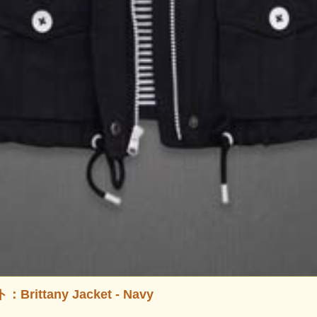
ittany Jacket - Navy