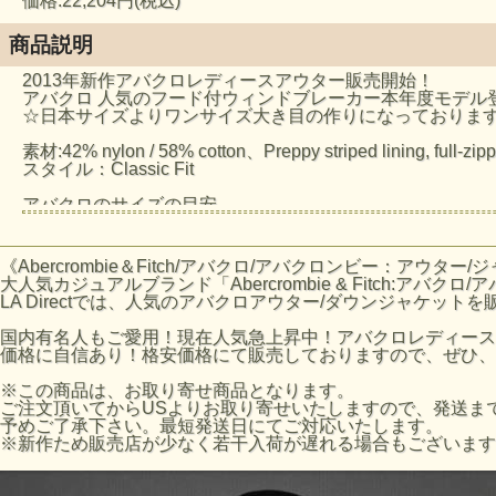
価格:22,204円(税込)
商品説明
2013年新作アバクロレディースアウター販売開始！
アバクロ 人気のフード付ウィンドブレーカー本年度モデル
☆日本サイズよりワンサイズ大き目の作りになっておりま
素材:42% nylon / 58% cotton、Preppy striped lining, full-zip
スタイル：Classic Fit
アバクロのサイズの目安
アバクロサイズ:バストサイズ
XSサイズ:79-81cm
Sサイズ:82-86cm
《Abercrombie＆Fitch/アバクロ/アバクロンビー：アウタ
Mサイズ:87-91cm
大人気カジュアルブランド「Abercrombie & Fitch:アバクロ
※AFホームページのサイズ表数値になります。あくまで目
LA Directでは、人気のアバクロアウター/ダウンジャケットを
国内有名人もご愛用！現在人気急上昇中！アバクロレディース2
価格に自信あり！格安価格にて販売しておりますので、ぜひ、
※この商品は、お取り寄せ商品となります。
ご注文頂いてからUSよりお取り寄せいたしますので、発送まで
予めご了承下さい。最短発送日にてご対応いたします。
※新作ため販売店が少なく若干入荷が遅れる場合もございます