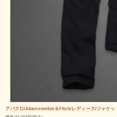
アバクロ/Abercrombie＆Fitch/レディース/ジャケット：Br