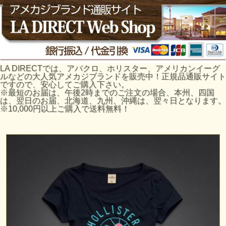
LA DIRECTでは、アバクロ、ホリスター、アメリカンイーグ
ルなどの大人気アメカジブランドを販売中！正規品通販サイト
ですので、安心してご購入下さい。
※最短のお届は、午後2時までのご注文の場合、本州、四国
は、翌日のお届、北海道、九州、沖縄は、翌々日となります。
※10,000円以上ご購入で送料無料！