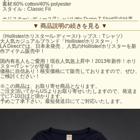
素材:60% cotton/40% polyester
スタイル：Classic Fit
ホリスターレディース/TシャツLittle Dume T-Shirt採寸結果
☆Sサイズ
▼ 商品説明の続きを見る ▼
着丈：約59cm（襟下より採寸。）
身幅：約39cm（脇下より採寸）
《Hollister/ホリスター/レディース/トップス：Tシャツ》
☆Mサイズ
大人気カジュアルブランド「Hollister/ホリスター」！
着丈：約61cm（襟下より採寸。）
LA Directでは、日本未発売 、人気のHollister/ホリスターを新
身幅：約41cm（脇下より採寸）
作アイテム販売中！
※平置きにて採寸のため若干の誤差がございます。
国内有名人もご愛用！現在人気急上昇中！2013年新作！ホリ
ホリスターのサイズの目安
スター/Tシャツが登場！
アバクロサイズ:バストサイズ
価格に自信あり！格安価格にて販売しておりますので、ぜひ、
XSサイズ:79-81cm
ご検討ください！
Sサイズ:82-86cm
Mサイズ:87-91cm
※この商品は、お取り寄せ商品となります。
※ホリスターFホームページのサイズ表数値になります。あ
ご注文頂いてからUSよりお取り寄せいたしますので、発送ま
くまで目安となりますのでご了承ください。
でに7-10日ほど掛かります。
予めご了承下さい。最短発送日にてご対応いたします。