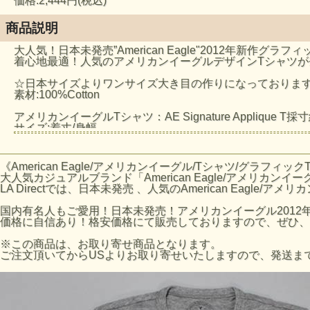
価格:2,444円(税込)
商品説明
大人気！日本未発売”American Eagle"2012年新作グラ
着心地最適！人気のアメリカンイーグルデザインTシャツが
☆日本サイズよりワンサイズ大き目の作りになっておりま
素材:100%Cotton
アメリカンイーグルTシャツ：AE Signature Applique T採
サイズ:着丈/身幅
Sサイズ:約68cm/約50cm
Mサイズ:約71cm/約53cm
Lサイズ:約74cm/約56cm
《American Eagle/アメリカンイーグル/Tシャツ/グラフィッ
XLサイズ:約77cm/約58cm
大人気カジュアルブランド「American Eagle/アメリカンイ
※平置きにて採寸のため若干の誤差がございます。
LA Directでは、日本未発売 、人気のAmerican Eagle/
AEのサイズの目安
国内有名人もご愛用！日本未発売！アメリカンイーグル2012
AEサイズ / 日本サイズ
価格に自信あり！格安価格にて販売しておりますので、ぜひ、
XS / Sサイズ
S / Mサイズ
※この商品は、お取り寄せ商品となります。
M / Lサイズ
ご注文頂いてからUSよりお取り寄せいたしますので、発送まで
L / XLサイズ
※AEホームページのサイズ表数値になります。あくまで目