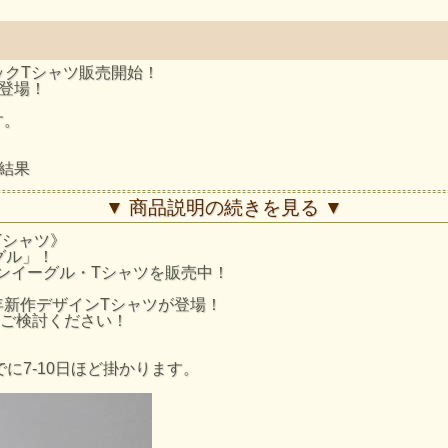
フィックTシャツ販売開始！
登場！
す。
寸結果
▼ 商品説明の続きを見る ▼
クTシャツ》
ーグル」！
アメリカンイーグル・Tシャツを販売中！
年新作デザインTシャツが登場！
ご検討ください！
に7-10日ほど掛かります。
安となりますのでご了承ください。