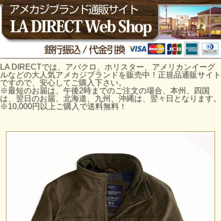
LA DIRECTでは、アバクロ、ホリスター、アメリカンイーグ
ルなどの大人気アメカジブランドを販売中！正規品通販サイト
ですので、安心してご購入下さい。
※最短のお届は、午後2時までのご注文の場合、本州、四国
は、翌日のお届、北海道、九州、沖縄は、翌々日となります。
※10,000円以上ご購入で送料無料！