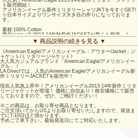
ト販売開始！
アメリカンイーグル新作ミリタリーシャツJKTを今すぐGET!
☆日本サイズよりワンサイズ大き目の作りになっておりま
す。
素材:100% Cotton
商品について:2013-14年秋新作JACKETが早くも登場。！
▼ 商品説明の続きを見る ▼
アメリカンイーグル/ミリタリーJKT：AE Utility Jacket採寸
結果
《American Eagle/アメリカンイーグル：アウター/Jacket：ジ
サイズ:着丈(襟下より)/身幅（脇下より）/袖丈（肩口より）
ャケット/ミリタリージャケット》
XSサイズ:約69cm/約53cm/約64cm
大人気カジュアルブランド「American Eagle/アメリカンイー
Sサイズ:約70cm/約55cm/約65cm
グル」！
Mサイズ:約72cm/約58cm/約65m
LA Directでは、人気のAmerican Eagle/アメリカンイーグル新
Lサイズ:約74cm/約61cm/約66cm
作ミリタリーJACKETを販売中！
XLサイズ:約77cm/約64cm/約67cm
※平置きにて採寸のため若干の誤差がございます。
現在人気急上昇中！アメリカンイーグル2013-14年新作ミリタ
リージャケットが登場！ 価格に自信あり！格安価格にて販売
AEのサイズの目安
しておりますので、ぜひ、ご検討ください！
AEサイズ / 日本サイズ
XS / Sサイズ
※この商品は、お取り寄せ商品となります。
S / Mサイズ
ご注文頂いてからUSよりお取り寄せいたしますので、発送ま
M / Lサイズ
でに7-10日ほど掛かります。
L / XLサイズ
予めご了承下さい。最短発送日にてご対応いたします。
※AEホームページのサイズ表数値になります。あくまで目
安となりますのでご了承ください。