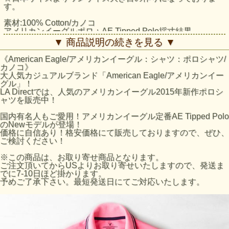
す。
素材:100% Cotton/カノコ
アメリカンイーグルポロ：AE Tipped Polo採寸結果
サイズ:着丈/身幅
▼ 商品説明の続きを見る ▼
XSサイズ:約67cm/約48cm
Sサイズ:約69cm/約51cm
《American Eagle/アメリカンイーグル：シャツ：ポロシャツ/
Mサイズ:約71cm/約55cm
カノコ》
Lサイズ:約74cm/約60cm
大人気カジュアルブランド「American Eagle/アメリカンイー
XLサイズ:約78cm/約62cm
グル」！
※平置きにて採寸のため若干の誤差がございます。
LA Directでは、人気のアメリカンイーグル2015年新作ポロシ
ャツを販売中！
国内有名人もご愛用！アメリカンイーグル定番AE Tipped Polo
のNewモデルが登場！
価格に自信あり！格安価格にて販売しておりますので、ぜひ、
ご検討ください！
※この商品は、お取り寄せ商品となります。
ご注文頂いてからUSよりお取り寄せいたしますので、発送ま
でに7-10日ほど掛かります。
予めご了承下さい。最短発送日にてご対応いたします。