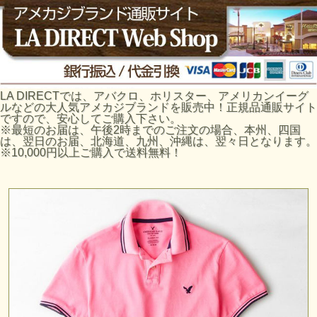
LA DIRECTでは、アバクロ、ホリスター、アメリカンイーグ
ルなどの大人気アメカジブランドを販売中！正規品通販サイト
ですので、安心してご購入下さい。
※最短のお届は、午後2時までのご注文の場合、本州、四国
は、翌日のお届、北海道、九州、沖縄は、翌々日となります。
※10,000円以上ご購入で送料無料！