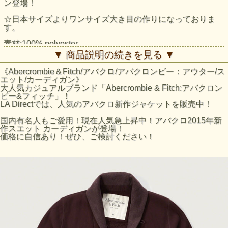
ン登場！
☆日本サイズよりワンサイズ大き目の作りになっておりま
す。
素材:100% polyester
襟裾等に若干ダメージ加工がございます。
▼ 商品説明の続きを見る ▼
スタイル：Classic Fit
《Abercrombie＆Fitch/アバクロ/アバクロンビー：アウター/ス
Sサイズ：胸囲（cm） 91～96/腕（cm） 82～85
エット/カーディガン》
Mサイズ：胸囲（cm） 97～101/腕（cm） 86～87
大人気カジュアルブランド「Abercrombie & Fitch:アバクロン
Lサイズ：胸囲（cm） 102～106/腕（cm） 89～90
ビー&フィッチ」！
XLサイズ：胸囲（cm） 107～116/腕（cm） 91～93
LA Directでは、人気のアバクロ新作ジャケットを販売中！
アバクロのサイズの目安
国内有名人もご愛用！現在人気急上昇中！アバクロ2015年新
アバクロサイズ
日本サイズ
作スエット カーディガンが登場！
価格に自信あり！ぜひ、ご検討ください！
S
Mサイズ
M
Lサイズ
L
XLサイズ
※あくまで目安となりますのでご了承ください。
アバクロTOPS商品全般と致しまて袖丈は長めのスタイルに
なっております。