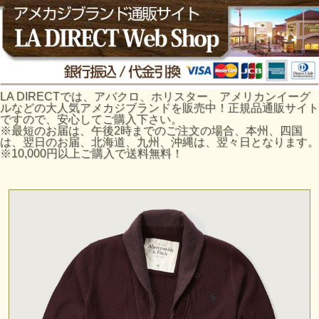
LA DIRECTでは、アバクロ、ホリスター、アメリカンイーグ
ルなどの大人気アメカジブランドを販売中！正規品通販サイト
ですので、安心してご購入下さい。
※最短のお届は、午後2時までのご注文の場合、本州、四国
は、翌日のお届、北海道、九州、沖縄は、翌々日となります。
※10,000円以上ご購入で送料無料！