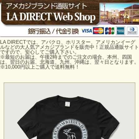
LA DIRECTでは、アバクロ、ホリスター、アメリカンイーグ
ルなどの大人気アメカジブランドを販売中！正規品通販サイト
ですので、安心してご購入下さい。
※最短のお届は、午後2時までのご注文の場合、本州、四国
は、翌日のお届、北海道、九州、沖縄は、翌々日となります。
※10,000円以上ご購入で送料無料！