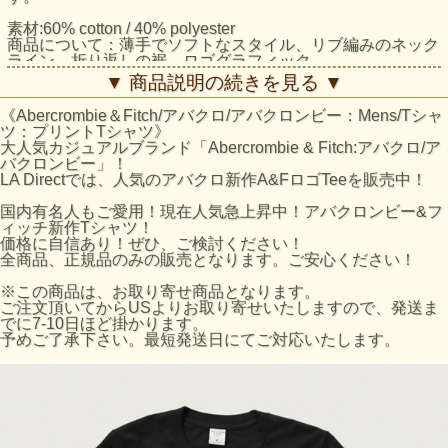
素材:60% cotton / 40% polyester
商品について：薄手でソフトなスタイル、リブ編みのネック
ライン、折り返しの裾、ロゴグラフィック
スタイル：Muscle Fit
▼ 商品説明の続きを見る ▼
サイズについて：アバクロのTシャツは、タイトな作りにな
っており、
《Abercrombie＆Fitch/アバクロ/アバクロンビー：Mens/Tシャ
日本サイズとほぼ同じサイズ感になっております。
ツ：プリントTシャツ》
大人気カジュアルブランド「Abercrombie & Fitch:アバクロ/ア
アバクロ/Tシャツ：Logo Graphic Tee採寸結果
バクロンビー」！
☆Sサイズ
LA Directでは、人気のアバクロ新作A&FロゴTeeを販売中！
着丈：約68cm（襟下より採寸。）
身幅：約49cm（脇下より採寸）
国内有名人もご愛用！現在人気急上昇中！アバクロンビー&フ
☆Mサイズ
ィッチ新作Tシャツ！
着丈：約71cm（襟下より採寸。）
価格に自信あり！ぜひ、ご検討ください！
身幅：約51cm（脇下より採寸）
全商品、正規品のみの販売となります。ご安心ください！
☆Lサイズ
着丈：約73cm（襟下より採寸。）
※この商品は、お取り寄せ商品となります。
身幅：約53cm（脇下より採寸）
ご注文頂いてからUSよりお取り寄せいたしますので、発送ま
☆XLサイズ
でに7-10日ほど掛かります。
着丈：約75cm（襟下より採寸。）
予めご了承下さい。最短発送日にてご対応いたします。
身幅：約57cm（脇下より採寸）
※平置きにて採寸のため若干の誤差がございます。
Sサイズ：胸囲（cm） 91～96/腕（cm） 82～85
Mサイズ：胸囲（cm） 97～101/腕（cm） 86～87
Lサイズ：胸囲（cm） 102～1066/腕（cm） 89～90
XLサイズ：胸囲（cm） 107～116/腕（cm） 1 91～93