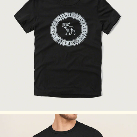
XXLサイズ：胸囲（cm） 112～1166/腕（cm） 94～95
アバクロのサイズの目安
アバクロサイズ
日本サイズ
S
Mサイズ
M
Lサイズ
L
XLサイズ
※あくまで目安となりますのでご了承ください。