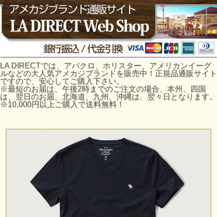
LA DIRECTでは、アバクロ、ホリスター、アメリカンイーグ
ルなどの大人気アメカジブランドを販売中！正規品通販サイト
ですので、安心してご購入下さい。
※最短のお届は、午後2時までのご注文の場合、本州、四国
は、翌日のお届、北海道、九州、沖縄は、翌々日となります。
※10,000円以上ご購入で送料無料！