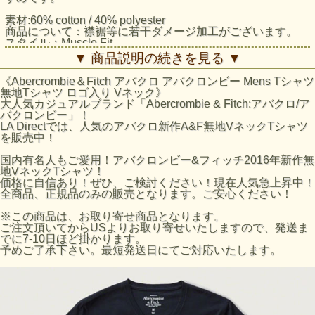
素材:60% cotton / 40% polyester
商品について：襟裾等に若干ダメージ加工がございます。
スタイル：Muscle Fit
サイズについて：薄手で快適な定番スタイル、クラシックな
▼ 商品説明の続きを見る ▼
Vネック、左胸にロゴのディテール
日本サイズとほぼ同じサイズ感になっております。
《Abercrombie＆Fitch アバクロ アバクロンビー Mens Tシャツ
無地Tシャツ ロゴ入り Vネック》
アバクロ/Tシャツ：V-Neck Tee採寸結果
大人気カジュアルブランド「Abercrombie & Fitch:アバクロ/ア
☆Sサイズ
バクロンビー」！
着丈：約68cm（襟下より採寸。）
LA Directでは、人気のアバクロ新作A&F無地VネックTシャツ
身幅：約49cm（脇下より採寸）
を販売中！
☆Mサイズ
着丈：約71cm（襟下より採寸。）
国内有名人もご愛用！アバクロンビー&フィッチ2016年新作無
身幅：約51cm（脇下より採寸）
地VネックTシャツ！
☆Lサイズ
価格に自信あり！ぜひ、ご検討ください！現在人気急上昇中！
着丈：約73cm（襟下より採寸。）
全商品、正規品のみの販売となります。ご安心ください！
身幅：約53cm（脇下より採寸）
☆XLサイズ
※この商品は、お取り寄せ商品となります。
着丈：約75cm（襟下より採寸。）
ご注文頂いてからUSよりお取り寄せいたしますので、発送ま
身幅：約57cm（脇下より採寸）
でに7-10日ほど掛かります。
※平置きにて採寸のため若干の誤差がございます。
予めご了承下さい。最短発送日にてご対応いたします。
Sサイズ：胸囲（cm） 91～96/腕（cm） 82～85
Mサイズ：胸囲（cm） 97～101/腕（cm） 86～87
Lサイズ：胸囲（cm） 102～1066/腕（cm） 89～90
XLサイズ：胸囲（cm） 107～116/腕（cm） 1 91～93
XXLサイズ：胸囲（cm） 112～1166/腕（cm） 94～95