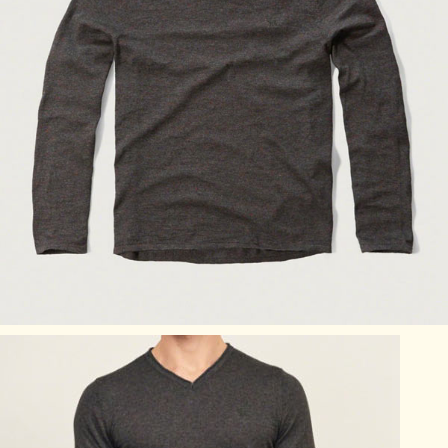
Lサイズ：胸囲（cm） 102～106/腕（cm） 89～90
XLサイズ：胸囲（cm） 107～111/腕（cm） 91～93
XXLサイズ：胸囲（cm） 112～116/腕（cm） 94～95
アバクロのサイズの目安
アバクロサイズ
日本サイズ
S
Mサイズ
M
Lサイズ
L
XLサイズ
XL
XXLサイズ
※あくまで目安となりますのでご了承ください。
アバクロTOPS商品全般と致しまて袖丈は長めのスタイルに
なっております。