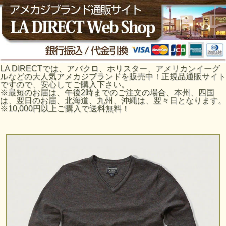
LA DIRECTでは、アバクロ、ホリスター、アメリカンイーグ
ルなどの大人気アメカジブランドを販売中！正規品通販サイト
ですので、安心してご購入下さい。
※最短のお届は、午後2時までのご注文の場合、本州、四国
は、翌日のお届、北海道、九州、沖縄は、翌々日となります。
※10,000円以上ご購入で送料無料！