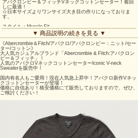
アバクロンビー＆フィッチVネックコットンセーター！着回
しに最適！
☆日本サイズよりワンサイズ大き目の作りになっておりま
す。
スタイル：Muscle Fit
▼ 商品説明の続きを見る ▼
アバクロ/セーター：Iconic V-neck Sweater採寸結果
☆Sサイズ
《Abercrombie＆Fitch/アバクロ/アバクロンビー：ニット/セー
着丈：約64cm（襟下より採寸。）
ター/コットン》
身幅：約45cm（脇下より採寸）
大人気カジュアルブランド「Abercrombie & Fitch:アバクロン
袖丈：約65cm（肩口より採寸）
ビー＆フィッチ」！
☆Mサイズ
人気のアバクロVネックコットンセーターIconic V-neck
着丈：約66cm（襟下より採寸。）
Sweaterを販売中！
身幅：約47cm（脇下より採寸）
袖丈：約67cm（肩口より採寸）
国内有名人もご愛用！現在人気急上昇中！アバクロ新作Vネッ
☆Lサイズ
クコットンセーターが登場！
着丈：約68cm（襟下より採寸。）
価格に自信あり！格安価格にて販売しておりますので、ぜひ、
身幅：約50cm（脇下より採寸）
ご検討ください！
袖丈：約68cm（肩口より採寸）
☆XLサイズ
着丈：約70cm（襟下より採寸。）
身幅：約52cm（脇下より採寸）
袖丈：約70cm（肩口より採寸）
※平置きにて採寸のため若干の誤差がございます。
Sサイズ：胸囲（cm） 91～96/腕（cm） 82～85
Mサイズ：胸囲（cm） 97～101/腕（cm） 86～87