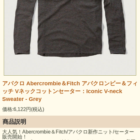
アバクロ Abercrombie＆Fitch アバクロンビー＆フィ
ッチ Vネックコットンセーター：Iconic V-neck
Sweater - Grey
価格:6,122円(税込)
商品説明
大人気！Abercrombie＆Fitch/アバクロ新作ニット/セーター
販売開始！