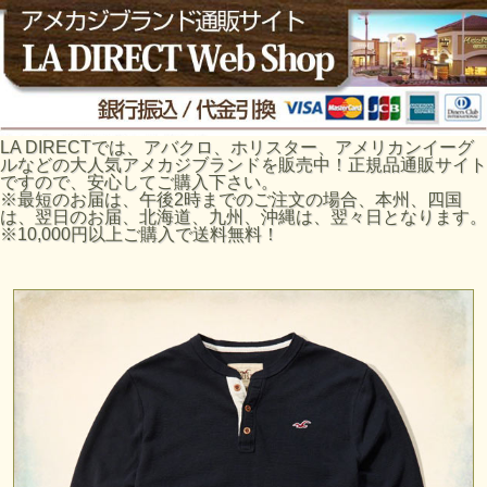
LA DIRECTでは、アバクロ、ホリスター、アメリカンイーグ
ルなどの大人気アメカジブランドを販売中！正規品通販サイト
ですので、安心してご購入下さい。
※最短のお届は、午後2時までのご注文の場合、本州、四国
は、翌日のお届、北海道、九州、沖縄は、翌々日となります。
※10,000円以上ご購入で送料無料！