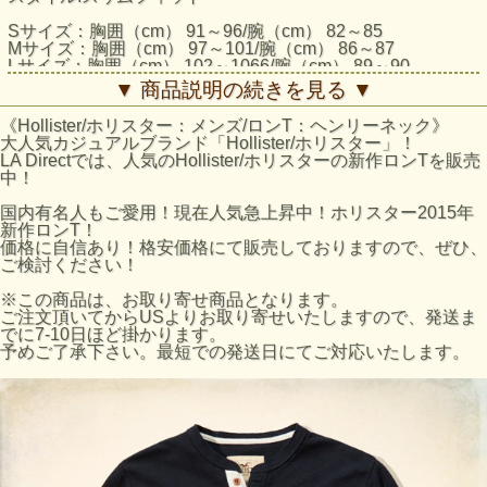
Sサイズ：胸囲（cm） 91～96/腕（cm） 82～85
Mサイズ：胸囲（cm） 97～101/腕（cm） 86～87
Lサイズ：胸囲（cm） 102～1066/腕（cm） 89～90
XLサイズ：胸囲（cm） 107～116/腕（cm） 1 91～93
▼ 商品説明の続きを見る ▼
XXLサイズ：胸囲（cm） 112～1166/腕（cm） 94～95
《Hollister/ホリスター：メンズ/ロンT：ヘンリーネック》
ホリスターのサイズの目安
大人気カジュアルブランド「Hollister/ホリスター」！
ホリスターサイズ / 日本サイズ
LA Directでは、人気のHollister/ホリスターの新作ロンTを販売
S / Mサイズ
中！
M / Lサイズ
L / XLサイズ
国内有名人もご愛用！現在人気急上昇中！ホリスター2015年
新作ロンT！
価格に自信あり！格安価格にて販売しておりますので、ぜひ、
ご検討ください！
※この商品は、お取り寄せ商品となります。
ご注文頂いてからUSよりお取り寄せいたしますので、発送ま
でに7-10日ほど掛かります。
予めご了承下さい。最短での発送日にてご対応いたします。