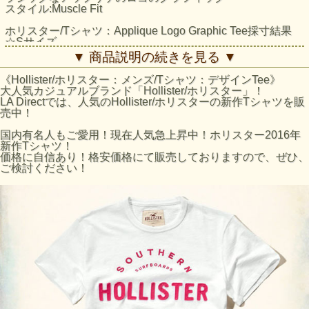
スタイル:Muscle Fit
ホリスター/Tシャツ：Applique Logo Graphic Tee採寸結果
☆Sサイズ
着丈：約67cm（襟下より採寸。）
▼ 商品説明の続きを見る ▼
身幅：約47cm（脇下より採寸）
☆Mサイズ
《Hollister/ホリスター：メンズ/Tシャツ：デザインTee》
着丈：約71cm（襟下より採寸。）
大人気カジュアルブランド「Hollister/ホリスター」！
身幅：約50cm（脇下より採寸）
LA Directでは、人気のHollister/ホリスターの新作Tシャツを販
☆Lサイズ
売中！
着丈：約74cm（襟下より採寸。）
身幅：約53cm（脇下より採寸）
国内有名人もご愛用！現在人気急上昇中！ホリスター2016年
☆XLサイズ
新作Tシャツ！
着丈：約76cm（襟下より採寸。）
価格に自信あり！格安価格にて販売しておりますので、ぜひ、
身幅：約56cm（脇下より採寸）
ご検討ください！
※平置きにて採寸のため若干の誤差がございます。
ホリスターのサイズの目安
ホリスターサイズ
日本サイズ
S
Mサイズ
M
Lサイズ
L
XLサイズ
※あくまで目安となりますのでご了承ください。
ホリスターTOPS商品全般と致しまて袖丈は長めのスタイル