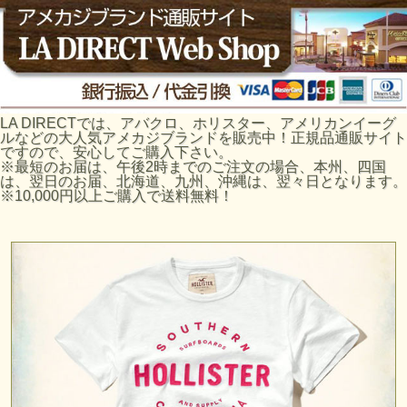
LA DIRECTでは、アバクロ、ホリスター、アメリカンイーグ
ルなどの大人気アメカジブランドを販売中！正規品通販サイト
ですので、安心してご購入下さい。
※最短のお届は、午後2時までのご注文の場合、本州、四国
は、翌日のお届、北海道、九州、沖縄は、翌々日となります。
※10,000円以上ご購入で送料無料！