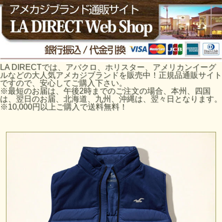
LA DIRECTでは、アバクロ、ホリスター、アメリカンイーグ
ルなどの大人気アメカジブランドを販売中！正規品通販サイト
ですので、安心してご購入下さい。
※最短のお届は、午後2時までのご注文の場合、本州、四国
は、翌日のお届、北海道、九州、沖縄は、翌々日となります。
※10,000円以上ご購入で送料無料！