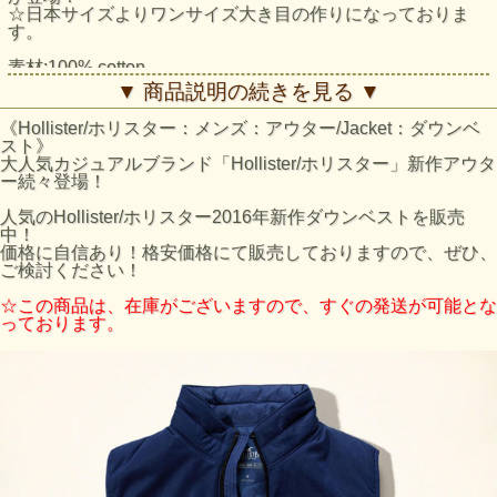
☆日本サイズよりワンサイズ大き目の作りになっておりま
す。
素材:100% cotton
スタイル：Classic Fit
▼ 商品説明の続きを見る ▼
商品コード：332-328-0561-001
商品について:暖かいダウンキルト仕立て、左胸にアイコ
《Hollister/ホリスター：メンズ：アウター/Jacket：ダウンベ
ン、フロントにジッパー付きポケット、フルジッパー留め、
スト》
肩にコントラストのテクスチャー。
大人気カジュアルブランド「Hollister/ホリスター」新作アウタ
ー続々登場！
Sサイズ：胸囲（cm） 91～96/腕（cm） 82～85
Mサイズ：胸囲（cm） 97～101/腕（cm） 86～87
人気のHollister/ホリスター2016年新作ダウンベストを販売
Lサイズ：胸囲（cm） 102～1066/腕（cm） 89～90
中！
XLサイズ：胸囲（cm） 107～116/腕（cm） 1 91～93
価格に自信あり！格安価格にて販売しておりますので、ぜひ、
XXLサイズ：胸囲（cm） 112～1166/腕（cm） 94～95
ご検討ください！
ホリスターのサイズの目安
☆この商品は、在庫がございますので、すぐの発送が可能とな
ホリスターサイズ
日本サイズ
っております。
S
Mサイズ
M
Lサイズ
L
XLサイズ
※あくまで目安となりますのでご了承ください。
ホリスターTOPS商品全般と致しまて袖丈は長めのスタイル
になっております。