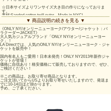
☆日本サイズよりワンサイズ大き目の作りになっておりま
す。
素材:Sanded cotton twill outer、Made in NYC!
▼ 商品説明の続きを見る ▼
オンリーニューヨークのサイズの目安
ONLY NYサイズ / 日本サイズ
《ONLY NY/オンリーニューヨーク/アウター/ジャケット：バ
S / Mサイズ
ラクーダーJACKET》
M / Lサイズ
大人気カジュアルブランド「ONLY NY/オンリーニューヨー
L / XLサイズ
ク」！
XL / XXLサイズ
LA Directでは、人気のONLY NY/オンリーニューヨーク・ジャ
※あくまで目安となりますのでご了承ください。
ケットを販売中！
国内有名人もご愛用！日本未発売！ONLY NY2013年新作ジャ
ケットが登場！
価格に自信あり！格安価格にて販売しておりますので、ぜひ、
ご検討ください！
※この商品は、お取り寄せ商品となります。
ご注文頂いてからUSよりお取り寄せいたしますので、発送ま
でに10-14日ほど掛かります。
予め、ご了承ください。