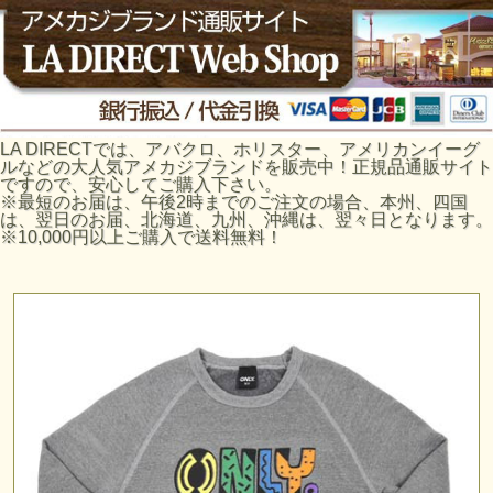
LA DIRECTでは、アバクロ、ホリスター、アメリカンイーグ
ルなどの大人気アメカジブランドを販売中！正規品通販サイト
ですので、安心してご購入下さい。
※最短のお届は、午後2時までのご注文の場合、本州、四国
は、翌日のお届、北海道、九州、沖縄は、翌々日となります。
※10,000円以上ご購入で送料無料！