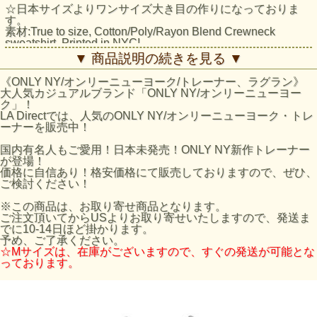
☆日本サイズよりワンサイズ大き目の作りになっておりま
す。
素材:True to size, Cotton/Poly/Rayon Blend Crewneck
sweatshirt. Printed in NYC!
▼ 商品説明の続きを見る ▼
オンリーニューヨークのサイズの目安
ONLY NYサイズ / 日本サイズ
《ONLY NY/オンリーニューヨーク/トレーナー、ラグラン》
S / Mサイズ
大人気カジュアルブランド「ONLY NY/オンリーニューヨー
M / Lサイズ
ク」！
L / XLサイズ
LA Directでは、人気のONLY NY/オンリーニューヨーク・トレ
XL / XXLサイズ
ーナーを販売中！
※あくまで目安となりますのでご了承ください。
国内有名人もご愛用！日本未発売！ONLY NY新作トレーナー
が登場！
価格に自信あり！格安価格にて販売しておりますので、ぜひ、
ご検討ください！
※この商品は、お取り寄せ商品となります。
ご注文頂いてからUSよりお取り寄せいたしますので、発送ま
でに10-14日ほど掛かります。
予め、ご了承ください。
☆Mサイズは、在庫がございますので、すぐの発送が可能とな
っております。