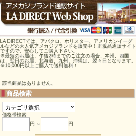
LA DIRECTでは、アバクロ、ホリスター、アメリカンイーグ
ルなどの大人気アメカジブランドを販売中！正規品通販サイト
ですので、安心してご購入下さい。
※最短のお届は、午後2時までのご注文の場合、本州、四国
は、翌日のお届、北海道、九州、沖縄は、翌々日となります。
※10,000円以上ご購入で送料無料！
該当商品はありません。
商品検索
価格帯検索
円 ～
円