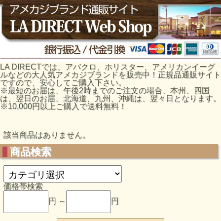
LA DIRECTでは、アバクロ、ホリスター、アメリカンイーグ
ルなどの大人気アメカジブランドを販売中！正規品通販サイト
ですので、安心してご購入下さい。
※最短のお届は、午後2時までのご注文の場合、本州、四国
は、翌日のお届、北海道、九州、沖縄は、翌々日となります。
※10,000円以上ご購入で送料無料！
該当商品はありません。
商品検索
価格帯検索
円 ～
円