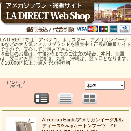
LA DIRECTでは、アバクロ、ホリスター、アメリカンイーグ
ルなどの大人気アメカジブランドを販売中！正規品通販サイト
ですので、安心してご購入下さい。
※最短のお届は、午後2時までのご注文の場合、本州、四国
は、翌日のお届、北海道、九州、沖縄は、翌々日となります。
※10,000円以上ご購入で送料無料！
1 / 1ページ
（全1件）
American Eagle/アメリカンイーグル/レ
ディース/2wayムートンブーツ：AE