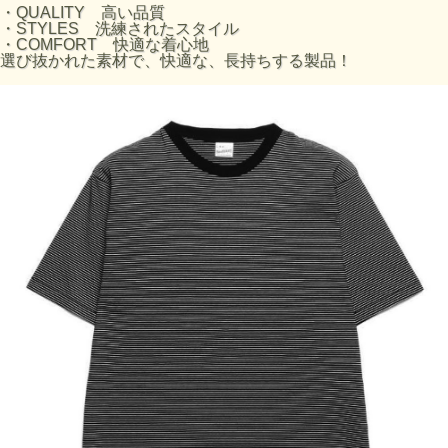
・QUALITY 高い品質
・STYLES 洗練されたスタイル
・素材へのこだわり
・COMFORT 快適な着心地
選び抜かれたU.S.Cotton（米綿）を使用し、肌離れの良いド
選び抜かれた素材で、快適な、長持ちする製品！
ライな着心地を実現。
Open-End Yarn（空紡糸）と呼ばれる、空気を利用し遠心力
で紡績を行う糸を使用しており、繊維の間に空気を含むた
め、ふっくら感があり、ドライでざっくりした少し硬めの風
合いになるのが特徴。
・縫製へのこだわり
各部の縫製には『4本針フラットシーマ』と呼ばれる特殊な
ミシンを使用。
縫い代がフラットに仕上がるため肌当たりが良く、ソフトで
ストレスのない着心地を味わえます。