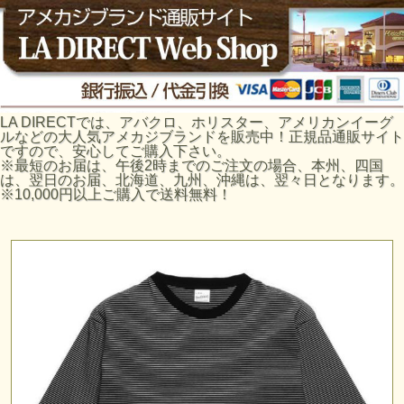
LA DIRECTでは、アバクロ、ホリスター、アメリカンイーグ
ルなどの大人気アメカジブランドを販売中！正規品通販サイト
ですので、安心してご購入下さい。
※最短のお届は、午後2時までのご注文の場合、本州、四国
は、翌日のお届、北海道、九州、沖縄は、翌々日となります。
※10,000円以上ご購入で送料無料！