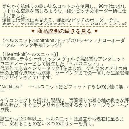
柔らかく肌触りの良いU.S.コットンを使用し、90年代の少し
レトロな空気を感じるような、細いピッチのボーダー柄に仕
上げました。
遠目には無地にも見える、絶妙なピッチのボーダーです。
素材としては厚すぎず薄すぎない、ちょうど良いウェイト感
です。
▼ 商品説明の続きを見る ▼
程よくルーズなサイズ感と、少し長めの袖丈がポイントで
《ヘルスニット/Healthknit /トップス/Tシャツ：ナローボーダ
す。
ー クルーネック半袖Tシャツ》
また抗菌防臭加工を施すことで汗ばむ季節でも安心して着用
でき、デイリーウェアとして最適な仕上がりです。
【Healthknit(ヘルスニット)】
1900年にテネシー州ノックスヴィルで高品質なアンダニット
左脇に、同色の織柄でさりげなくHealthknitロゴが入ったピ
ウエアメーカーとして誕生した「ヘルスニット」。
スネーム付き。
代表作であるヘンリーネックTをはじめ、今もなおアメリカ南
部の上質な原料から紡績、ソーイングまでの一貫した生産管理
ITEM NUMBER 51013
でデザインされています。
QUALITY：COTTON 100%
“No fit like” －ヘルスニットほどフィットするものは他に無い
ー
サイズの目安
サイズ
着丈 (cm)
肩幅 (cm)
身幅 (cm)
袖丈 (cm)
そうコンセプトを掲げた製品は、言葉通りの着心地の良さが評
判を呼び、すぐにアメリカを代表するカットソーブランドへと
M
71.6
50.6
55.5
33.3
成長。
L
73.7
53.3
58.4
34.3
誕生から120 年以上。ヘルスニットは過去から現在に至るま
XL
75.8
56
61.3
35.3
で、変わることのない３つのポリシーを貫く。