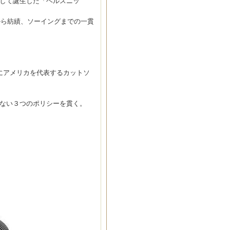
として誕生した「ヘルスニッ
から紡績、ソーイングまでの一貫
にアメリカを代表するカットソ
のない３つのポリシーを貫く。