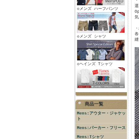
・
選
◇メンズ ハーフパンツ
O
気
・
各
◇メンズ シャツ
縫
◇ヘインズ Tシャツ
商品一覧
Mens:アウター・ジャケッ
ト
Mens:パーカー・フリース
Mens:Tシャツ