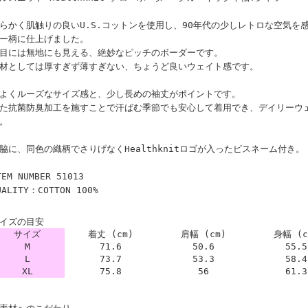
らかく肌触りの良いU.S.コットンを使用し、90年代の少しレトロな空気を
ー柄に仕上げました。
目には無地にも見える、絶妙なピッチのボーダーです。
材としては厚すぎず薄すぎない、ちょうど良いウェイト感です。
よくルーズなサイズ感と、少し長めの袖丈がポイントです。
た抗菌防臭加工を施すことで汗ばむ季節でも安心して着用でき、デイリーウ
。
脇に、同色の織柄でさりげなくHealthknitロゴが入ったピスネーム付き。
TEM NUMBER 51013
UALITY：COTTON 100%
イズの目安
サイズ
着丈 (cm)
肩幅 (cm)
身幅 (c
M
71.6
50.6
55.5
L
73.7
53.3
58.4
XL
75.8
56
61.3