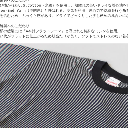
素材へのこだわり
び抜かれたU.S.Cotton（米綿）を使用し、肌離れの良いドライな着心地を
pen-End Yarn（空紡糸）と呼ばれる、空気を利用し遠心力で紡績を行う
を含むため、ふっくら感があり、ドライでざっくりした少し硬めの風合いに
縫製へのこだわり
部の縫製には『4本針フラットシーマ』と呼ばれる特殊なミシンを使用。
い代がフラットに仕上がるため肌当たりが良く、ソフトでストレスのない着