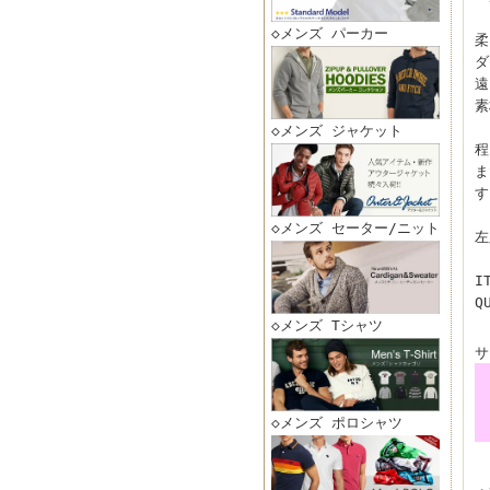
◇メンズ パーカー
柔
ダ
遠
素
◇メンズ ジャケット
程
ま
す
◇メンズ セーター/ニット
左
I
Q
◇メンズ Tシャツ
サ
◇メンズ ポロシャツ