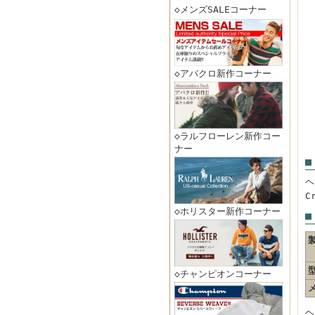
◇メンズSALEコーナー
◇アバクロ新作コーナー
◇ラルフローレン新作コー
ナー
■
ヘ
C
◇ホリスター新作コーナー
■
◇チャンピオンコーナー
ヘ