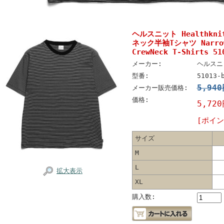
ヘルスニット Healthk
ネック半袖Tシャツ Narrow 
CrewNeck T-Shirts
メーカー:
ヘルスニッ
型番:
51013-
5,94
メーカー販売価格:
価格:
5,72
[ポイン
サイズ
M
L
拡大表示
XL
購入数: