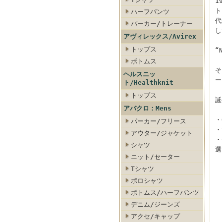
1
ト
ハーフパンツ
代
パーカー/トレーナー
し
アヴィレックス/Avirex
トップス
“
ボトムス
そ
ヘルスニッ
ー
ト/Healthknit
トップス
誕
アバクロ：Mens
・
パーカー/フリース
・
アウター/ジャケット
・
シャツ
選
ニット/セーター
Tシャツ
ポロシャツ
ボトムス/ハーフパンツ
デニム/ジーンズ
アクセ/キャップ