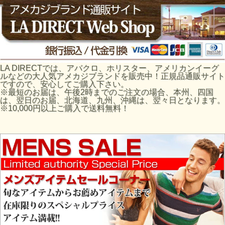
LA DIRECTでは、アバクロ、ホリスター、アメリカンイーグ
ルなどの大人気アメカジブランドを販売中！正規品通販サイト
ですので、安心してご購入下さい。
※最短のお届は、午後2時までのご注文の場合、本州、四国
は、翌日のお届、北海道、九州、沖縄は、翌々日となります。
※10,000円以上ご購入で送料無料！