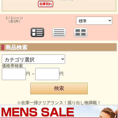
在庫切れ
1 / 1ページ
（全1件）
商品検索
価格帯検索
円 ～
円
☆在庫一掃クリアランス！掘り出し物満載！