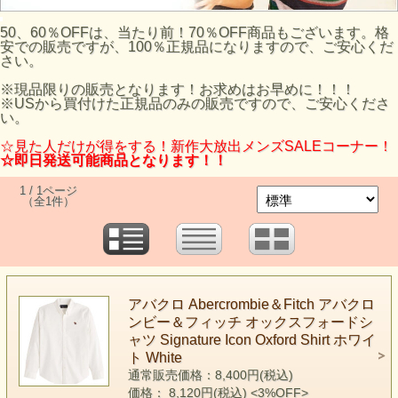
50、60％OFFは、当たり前！70％OFF商品もございます。格
安での販売ですが、100％正規品になりますので、ご安心くだ
さい。
※現品限りの販売となります！お求めはお早めに！！！
※USから買付けた正規品のみの販売ですので、ご安心くださ
い。
☆見た人だけが得をする！新作大放出メンズSALEコーナー！
☆即日発送可能商品となります！！
1 / 1ページ
（全1件）
アバクロ Abercrombie＆Fitch アバクロ
ンビー＆フィッチ オックスフォードシ
ャツ Signature Icon Oxford Shirt ホワイ
ト White
通常販売価格：8,400円(税込)
価格： 8,120円(税込)
<3%OFF>