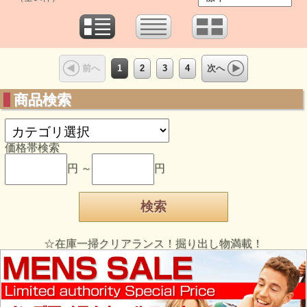
1
2
3
4
前へ
次へ
商品検索
価格帯検索
円 ～
円
☆在庫一掃クリアランス！掘り出し物満載！