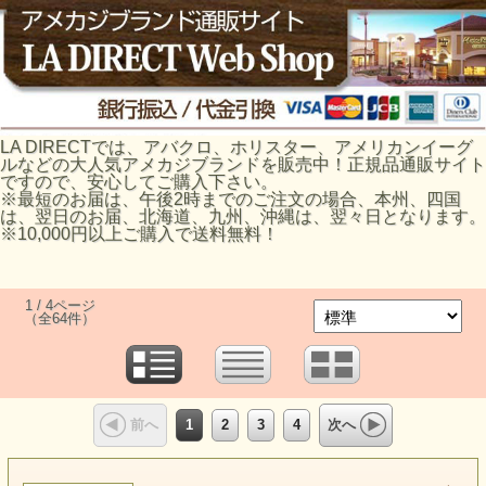
LA DIRECTでは、アバクロ、ホリスター、アメリカンイーグ
ルなどの大人気アメカジブランドを販売中！正規品通販サイト
ですので、安心してご購入下さい。
※最短のお届は、午後2時までのご注文の場合、本州、四国
は、翌日のお届、北海道、九州、沖縄は、翌々日となります。
※10,000円以上ご購入で送料無料！
1 / 4ページ
（全64件）
1
2
3
4
前へ
次へ