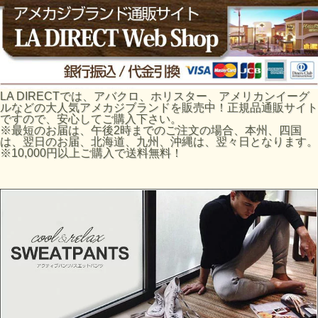
LA DIRECTでは、アバクロ、ホリスター、アメリカンイーグ
ルなどの大人気アメカジブランドを販売中！正規品通販サイト
ですので、安心してご購入下さい。
※最短のお届は、午後2時までのご注文の場合、本州、四国
は、翌日のお届、北海道、九州、沖縄は、翌々日となります。
※10,000円以上ご購入で送料無料！