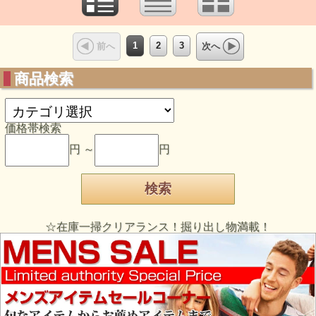
1
2
3
前へ
次へ
商品検索
価格帯検索
円 ～
円
☆在庫一掃クリアランス！掘り出し物満載！