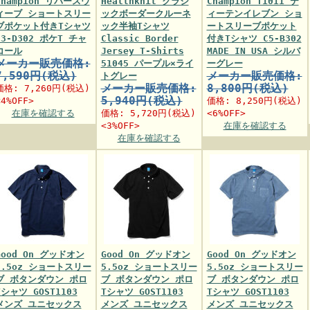
Champion リバースウ
Healthknit クラシ
Champion T1011 テ
ィーブ ショートスリー
ックボーダークルーネ
ィーテンイレブン ショ
ブポケット付きTシャツ
ック半袖Tシャツ
ートスリーブポケット
C3-D302 ポケT チャ
Classic Border
付きTシャツ C5-B302
コール
Jersey T-Shirts
MADE IN USA シルバ
メーカー販売価格:
51045 パープル×ライ
ーグレー
7,590円(税込)
メーカー販売価格:
トグレー
メーカー販売価格:
8,800円(税込)
価格:
7,260円
(税込)
5,940円(税込)
<4%OFF>
価格:
8,250円
(税込)
在庫を確認する
価格:
5,720円
(税込)
<6%OFF>
<3%OFF>
在庫を確認する
在庫を確認する
Good On グッドオン
Good On グッドオン
Good On グッドオン
5.5oz ショートスリー
5.5oz ショートスリー
5.5oz ショートスリー
ブ ボタンダウン ポロ
ブ ボタンダウン ポロ
ブ ボタンダウン ポロ
Tシャツ GOST1103
Tシャツ GOST1103
Tシャツ GOST1103
メンズ ユニセックス
メンズ ユニセックス
メンズ ユニセックス