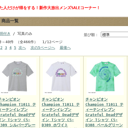
見た人だけが得をする！新作大放出メンズSALEコーナー！
商品一覧
明付き
/ 写真のみ
並び順：
件～40件 （全466件） 1/12ページ
2
3
4
5
次へ
次の5ページへ
最後へ
チャンピオン
チャンピオン
チャンピオン
Champion T1011 テ
Champion T1011 テ
Champion T1011 テ
ィーテンイレブン
ィーテンイレブン
ィーテンイレブン
Grateful Deadデザ
Grateful Deadデザ
Grateful Deadデザ
イン Tシャツ C5-
イン Tシャツ C5-
イン Tシャツ C5-
D309 シルバーグレー
D309 ホワイト
D308 ペールグリーン