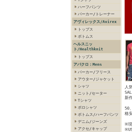
ハーフパンツ
パーカー/トレーナー
アヴィレックス/Avirex
トップス
ボトムス
ス
ト・セーター
ランス/デニム・ジーンズ
クリアランス/カーゴ・チノ
ヘルスニッ
ト/Healthknit
トップス
アバクロ：Mens
パーカー/フリース
アウター/ジャケット
シャツ
人気
SA
ニット/セーター
新
Tシャツ
ポロシャツ
50
格
ボトムス/ハーフパンツ
デニム/ジーンズ
※
アクセ/キャップ
※