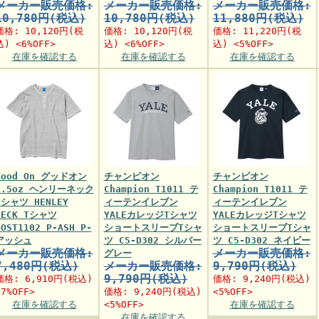
メーカー販売価格:
メーカー販売価格:
メーカー販売価格:
10,780円(税込)
10,780円(税込)
11,880円(税込)
価格:
10,120円
(税
価格:
10,120円
(税
価格:
11,220円
(税
込) <6%OFF>
込) <6%OFF>
込) <5%OFF>
在庫を確認する
在庫を確認する
在庫を確認する
Good On グッドオン
チャンピオン
チャンピオン
5.5oz ヘンリーネック
Champion T1011 テ
Champion T1011 テ
Tシャツ HENLEY
ィーテンイレブン
ィーテンイレブン
NECK Tシャツ
YALEカレッジTシャツ
YALEカレッジTシャツ
GOST1102 P-ASH P-
ショートスリーブTシャ
ショートスリーブTシャ
アッシュ
ツ C5-D302 シルバー
ツ C5-D302 ネイビー
メーカー販売価格:
メーカー販売価格:
グレー
7,480円(税込)
メーカー販売価格:
9,790円(税込)
9,790円(税込)
価格:
6,910円
(税込)
価格:
9,240円
(税込)
<7%OFF>
価格:
9,240円
(税込)
<5%OFF>
在庫を確認する
<5%OFF>
在庫を確認する
在庫を確認する