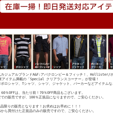
カジュアルブランドA&F:アバクロンビー＆フィッチ！、Hollister
LEアイテム満載の「Special クリアランスコーナー」が登場！
作ポロシャツ、Tシャツ、シャツ、ジャケット、パーカーなどアイテムなど
、60％OFFは、当たり前！70％OFF商品もございます。
安での販売ですが、100％正規品になりますので、ご安心ください。
現品限りの販売となります！お求めはお早めに！！！
USから買付けた正規品のみの販売ですので、ご安心ください。