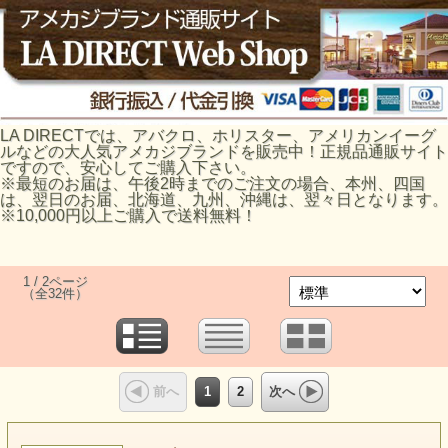
LA DIRECTでは、アバクロ、ホリスター、アメリカンイーグ
ルなどの大人気アメカジブランドを販売中！正規品通販サイト
ですので、安心してご購入下さい。
※最短のお届は、午後2時までのご注文の場合、本州、四国
は、翌日のお届、北海道、九州、沖縄は、翌々日となります。
※10,000円以上ご購入で送料無料！
1 / 2ページ
（全32件）
1
2
前へ
次へ