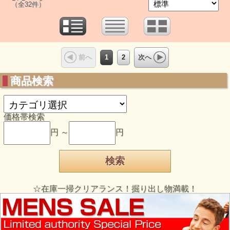
（全32件）
1
2
前へ
次へ
商品検索
価格帯検索
円 ～
円
☆在庫一掃クリアランス！掘り出し物満載！