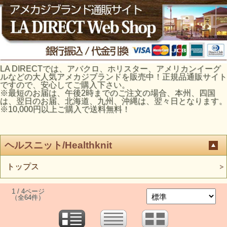
LA DIRECTでは、アバクロ、ホリスター、アメリカンイーグ
ルなどの大人気アメカジブランドを販売中！正規品通販サイト
ですので、安心してご購入下さい。
※最短のお届は、午後2時までのご注文の場合、本州、四国
は、翌日のお届、北海道、九州、沖縄は、翌々日となります。
※10,000円以上ご購入で送料無料！
ヘルスニット/Healthknit
トップス
1 / 4ページ
（全64件）