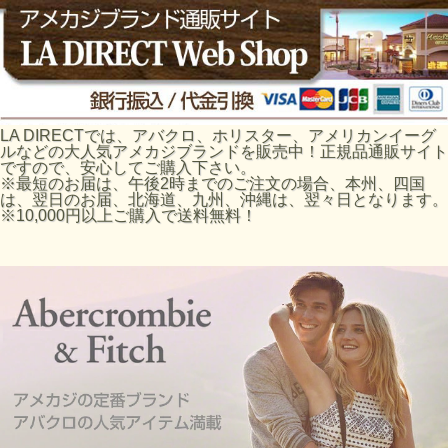
LA DIRECTでは、アバクロ、ホリスター、アメリカンイーグ
ルなどの大人気アメカジブランドを販売中！正規品通販サイト
ですので、安心してご購入下さい。
※最短のお届は、午後2時までのご注文の場合、本州、四国
は、翌日のお届、北海道、九州、沖縄は、翌々日となります。
※10,000円以上ご購入で送料無料！