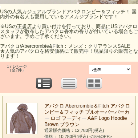
USの人気カジュアルブランドアバクロンビー＆フィッチ！ 国
内外の有名人も愛用しているアメカジブランドです！
※USの正規店より買い付けを行っており、商品にUSアバクロ
スタッフが散布したアバクロ香水の香りが付いている場合もご
ざいます。予めご了承ください。
アバクロ/Abercrombie&Fitch：メンズ：クリアランスSALE
★人気のアバクロを格安価格にて販売中！現品限りの販売とな
ります！
1 / 1ページ
（全7件）
アバクロ Abercrombie＆Fitch アバクロ
ンビー＆フィッチ プルオーバーパーカ
ー ロゴ フーディー A&F Logo Hoodie
Brown ブラウン
通常販売価格：12,780円(税込)
価格： 10,780円(税込)
<15%OFF>