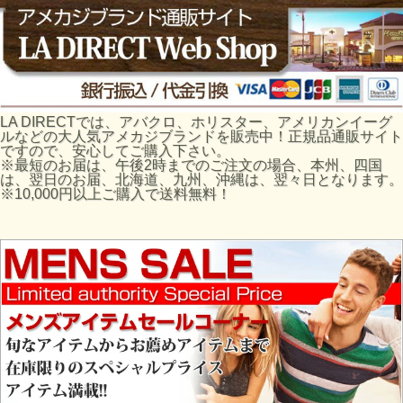
LA DIRECTでは、アバクロ、ホリスター、アメリカンイーグ
ルなどの大人気アメカジブランドを販売中！正規品通販サイト
ですので、安心してご購入下さい。
※最短のお届は、午後2時までのご注文の場合、本州、四国
は、翌日のお届、北海道、九州、沖縄は、翌々日となります。
※10,000円以上ご購入で送料無料！