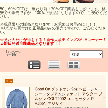
50、60％OFFは、当たり前！70％OFF商品もございます。格
安での販売ですが、100％正規品になりますので、ご安心くだ
さい。
※現品限りの販売となります！お求めはお早めに！！！
※USから買付けた正規品のみの販売ですので、ご安心くださ
い。
☆見た人だけが得をする！新作大放出メンズSALEコーナー！
☆即日発送可能商品となります！！
1 / 1ページ
（全19件）
NEW
Good On グッドオン 9oz ヘビージャー
ジースタジアムジャケット アウター ブ
ルゾン GOLT2002 ユニセックス P-
AJISAI アジサイ