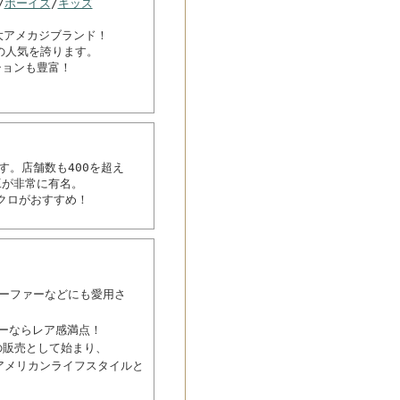
/
ボーイズ
/
キッズ
ぶ三大アメカジブランド！
の人気を誇ります。
ションも豊富！
す。店舗数も400を超え
工が非常に有名。
クロがおすすめ！
サーファーなどにも愛用さ
ーならレア感満点！
の販売として始まり、
アメリカンライフスタイルと