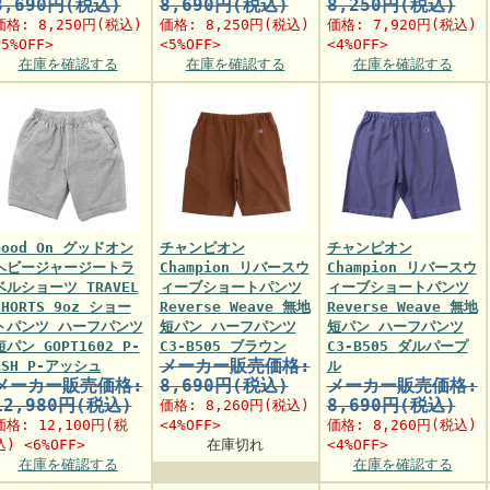
8,690円(税込)
8,690円(税込)
8,250円(税込)
価格:
8,250円
(税込)
価格:
8,250円
(税込)
価格:
7,920円
(税込)
<5%OFF>
<5%OFF>
<4%OFF>
在庫を確認する
在庫を確認する
在庫を確認する
Good On グッドオン
チャンピオン
チャンピオン
ヘビージャージートラ
Champion リバースウ
Champion リバースウ
ベルショーツ TRAVEL
ィーブショートパンツ
ィーブショートパンツ
SHORTS 9oz ショー
Reverse Weave 無地
Reverse Weave 無地
トパンツ ハーフパンツ
短パン ハーフパンツ
短パン ハーフパンツ
短パン GOPT1602 P-
C3-B505 ブラウン
C3-B505 ダルパープ
メーカー販売価格:
ASH P-アッシュ
ル
メーカー販売価格:
8,690円(税込)
メーカー販売価格:
12,980円(税込)
8,690円(税込)
価格:
8,260円
(税込)
価格:
12,100円
(税
<4%OFF>
価格:
8,260円
(税込)
込) <6%OFF>
在庫切れ
<4%OFF>
在庫を確認する
在庫を確認する