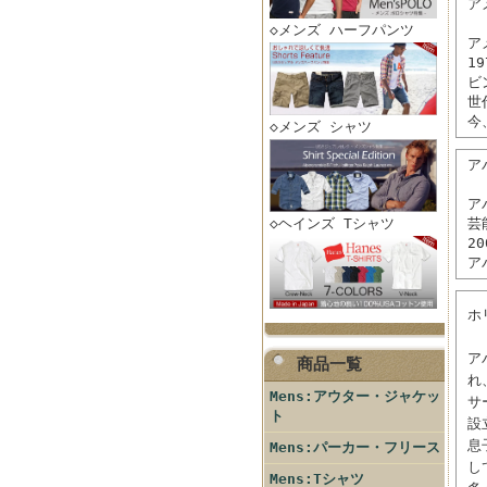
ア
◇メンズ ハーフパンツ
ア
1
ビ
世
今
◇メンズ シャツ
アバ
ア
◇ヘインズ Tシャツ
芸
2
ア
ホ
ア
商品一覧
れ
Mens:アウター・ジャケッ
サ
ト
設
息
Mens:パーカー・フリース
し
Mens:Tシャツ