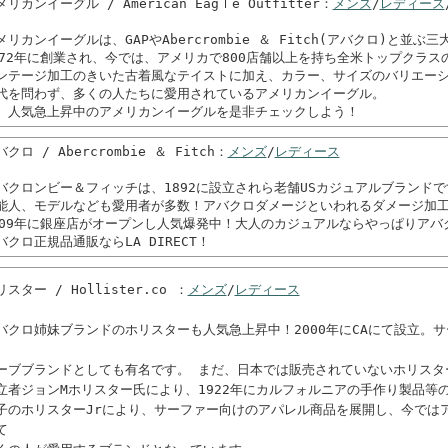
メリカンイーグル / American Eagｌe Outfitter：
メンズ
/
レディース
メリカンイーグルは、GAPやAbercrombie ＆ Fitch(アバクロ)と並
972年に創業され、今では、アメリカで800店舗以上を持ち全米トップクラス
ンテージ加工のきいた古着風なテイストに加え、カラー、サイズのバリエー
代を問わず、多くの人たちに愛用されているアメリカンイーグル。
、人気急上昇中のアメリカンイーグルを是非チェックしよう！
クロ / Abercrombie ＆ Fitch：
メンズ
/
レディース
バクロンビー＆フィッチは、1892に設立されら老舗USカジュアルブランドで
能人、モデルなども愛用者が多数！アバクロダメージといわれるダメージ加
009年に銀座店がオープンし人気爆発中！大人のカジュアルならやっぱりアバ
バクロ正規品通販ならLA DIRECT！
リスター / Hollister.co ：
メンズ
/
レディース
バクロ姉妹ブランドのホリスターも人気急上昇中！2000年にCAにて設立。
、
ーブブランドとしても有名です。 まだ、日本では販売されていないホリスタ
立者ジョンMホリスター氏により、1922年にカルフォルニアの手作り製品等
子のホリスターJrにより、サーファー向けのアパレル商品を展開し、今では
て