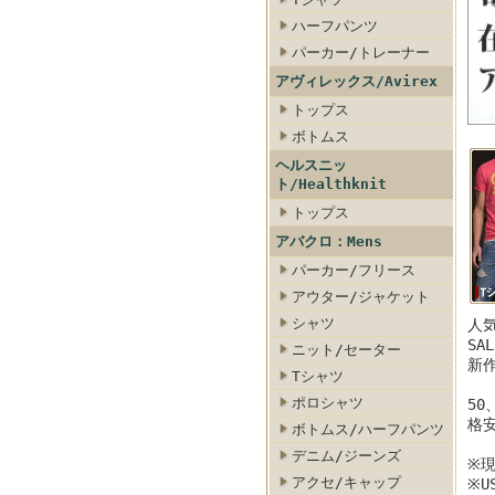
ハーフパンツ
パーカー/トレーナー
アヴィレックス/Avirex
トップス
ボトムス
ス
ト・セーター
ランス/デニム・ジーンズ
クリアランス/カーゴ・チノ
ヘルスニッ
ト/Healthknit
トップス
アバクロ：Mens
パーカー/フリース
アウター/ジャケット
シャツ
人気
SA
ニット/セーター
新
Tシャツ
ポロシャツ
50
格
ボトムス/ハーフパンツ
デニム/ジーンズ
※
アクセ/キャップ
※