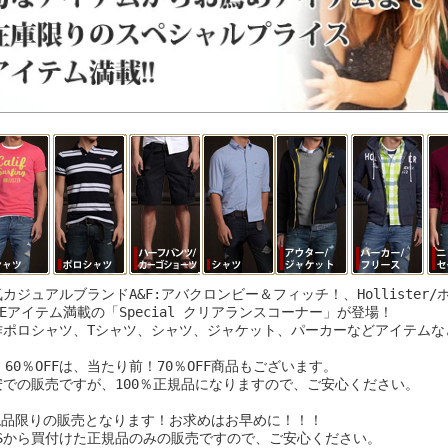
カジュアルブランドA&F:アバクロンビー＆フィッチ！、Hollister
LEアイテム満載の「Special クリアランスコーナー」が登場！
作ポロシャツ、Tシャツ、シャツ、ジャケット、パーカーなどアイテムなど
、60％OFFは、当たり前！70％OFF商品もございます。
安での販売ですが、100％正規品になりますので、ご安心ください。
現品限りの販売となります！お求めはお早めに！！！
USから買付けた正規品のみの販売ですので、ご安心ください。