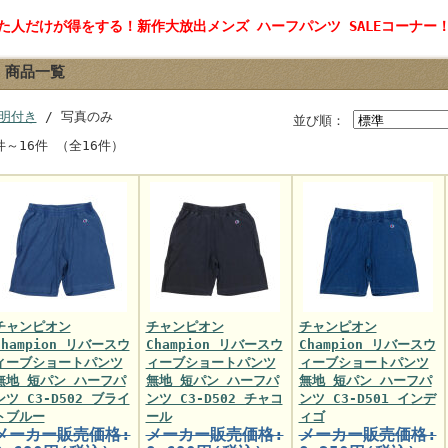
見た人だけが得をする！新作大放出メンズ ハーフパンツ SALEコーナー
商品一覧
明付き
/ 写真のみ
並び順：
件～16件 （全16件）
チャンピオン
チャンピオン
チャンピオン
Champion リバースウ
Champion リバースウ
Champion リバースウ
ィーブショートパンツ
ィーブショートパンツ
ィーブショートパンツ
無地 短パン ハーフパ
無地 短パン ハーフパ
無地 短パン ハーフパ
ンツ C3-D502 ブライ
ンツ C3-D502 チャコ
ンツ C3-D501 インデ
トブルー
ール
ィゴ
メーカー販売価格:
メーカー販売価格:
メーカー販売価格: