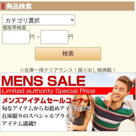
商品検索
価格帯検索
円 ～
円
☆在庫一掃クリアランス！掘り出し物満載！