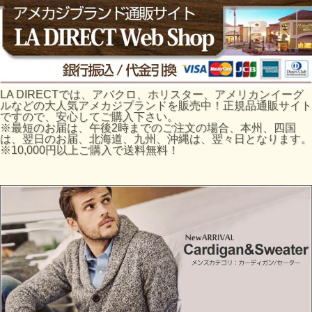
LA DIRECTでは、アバクロ、ホリスター、アメリカンイーグ
ルなどの大人気アメカジブランドを販売中！正規品通販サイト
ですので、安心してご購入下さい。
※最短のお届は、午後2時までのご注文の場合、本州、四国
は、翌日のお届、北海道、九州、沖縄は、翌々日となります。
※10,000円以上ご購入で送料無料！