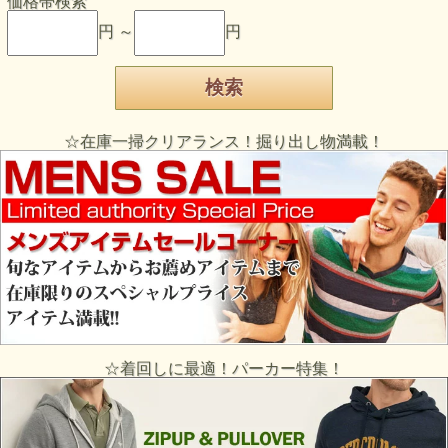
価格帯検索
円 ～
円
☆在庫一掃クリアランス！掘り出し物満載！
☆着回しに最適！パーカー特集！