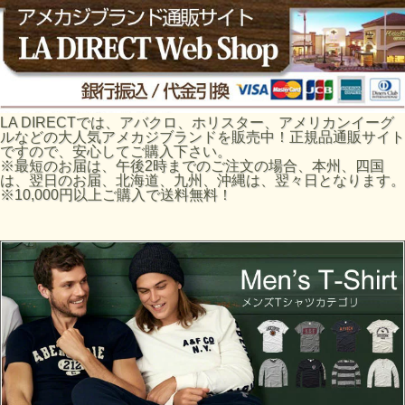
LA DIRECTでは、アバクロ、ホリスター、アメリカンイーグ
ルなどの大人気アメカジブランドを販売中！正規品通販サイト
ですので、安心してご購入下さい。
※最短のお届は、午後2時までのご注文の場合、本州、四国
は、翌日のお届、北海道、九州、沖縄は、翌々日となります。
※10,000円以上ご購入で送料無料！