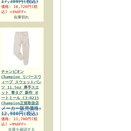
17,380円(税込)
価格:
16,720円
(税
込) <3%OFF>
在庫切れ
チャンピオン
Champion リバースウ
ィーブ スウェットパン
ツ 11.5oz 厚手スエ
ット 青タグ 新作 オ
ートミール C3-Q215
Champion正規取扱店
メーカー販売価格:
12,980円(税込)
価格:
11,780円
(税
込) <9%OFF>
在庫を確認する