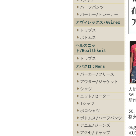
ハーフパンツ
パーカー/トレーナー
アヴィレックス/Avirex
トップス
ボトムス
ス
ト・セーター
ランス/デニム・ジーンズ
クリアランス/カーゴ・チノ
ヘルスニッ
ト/Healthknit
トップス
アバクロ：Mens
パーカー/フリース
アウター/ジャケット
シャツ
人気
SA
ニット/セーター
新
Tシャツ
ポロシャツ
50
格
ボトムス/ハーフパンツ
デニム/ジーンズ
※
アクセ/キャップ
※