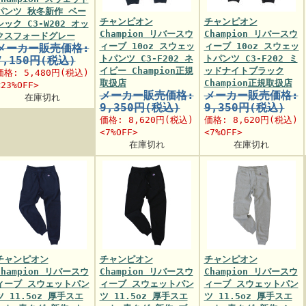
パンツ 秋冬新作 ベー
チャンピオン
チャンピオン
シック C3-W202 オッ
Champion リバースウ
Champion リバースウ
クスフォードグレー
ィーブ 10oz スウェッ
ィーブ 10oz スウェッ
メーカー販売価格:
トパンツ C3-F202 ネ
トパンツ C3-F202 ミ
7,150円(税込)
イビー Champion正規
ッドナイトブラック
価格:
5,480円
(税込)
取扱店
Champion正規取扱店
<23%OFF>
メーカー販売価格:
メーカー販売価格:
在庫切れ
9,350円(税込)
9,350円(税込)
価格:
8,620円
(税込)
価格:
8,620円
(税込)
<7%OFF>
<7%OFF>
在庫切れ
在庫切れ
チャンピオン
チャンピオン
チャンピオン
Champion リバースウ
Champion リバースウ
Champion リバースウ
ィーブ スウェットパン
ィーブ スウェットパン
ィーブ スウェットパン
ツ 11.5oz 厚手スエ
ツ 11.5oz 厚手スエ
ツ 11.5oz 厚手スエ