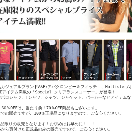
カジュアルブランドA&F:アバクロンビー＆フィッチ！、Hollister
LEアイテム満載の「Special クリアランスコーナー」が登場！
作ポロシャツ、Tシャツ、シャツ、ジャケット、パーカーなどアイテムなど
、60％OFFは、当たり前！70％OFF商品もございます。
安での販売ですが、100％正規品になりますので、ご安心ください。
現品限りの販売となります！お求めはお早めに！！！
USから買付けた正規品のみの販売ですので、ご安心ください。