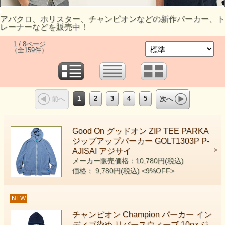
アバクロ、ホリスター、チャンピオンなどの新作パーカー、ト
レーナーなどを販売中！
1 / 8ページ
（全159件）
1
2
3
4
5
前へ
次へ
Good On グッドオン ZIP TEE PARKA
ジップアップパーカー GOLT1303P P-
AJISAI アジサイ
メーカー販売価格：10,780円(税込)
価格： 9,780円(税込)
<9%OFF>
NEW
チャンピオン Champion パーカー イン
ディゴ染め リバースウィーブ 10oz ジ