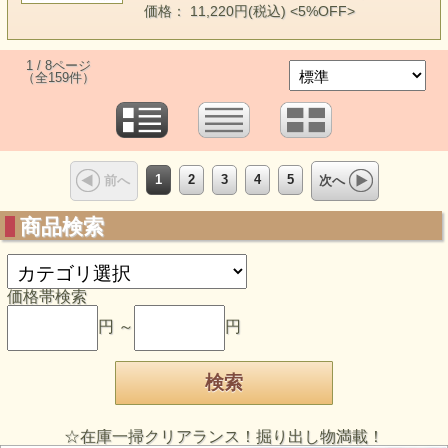
価格： 11,220円(税込)
<5%OFF>
1 / 8ページ
（全159件）
1
2
3
4
5
前へ
次へ
商品検索
価格帯検索
円 ～
円
☆在庫一掃クリアランス！掘り出し物満載！