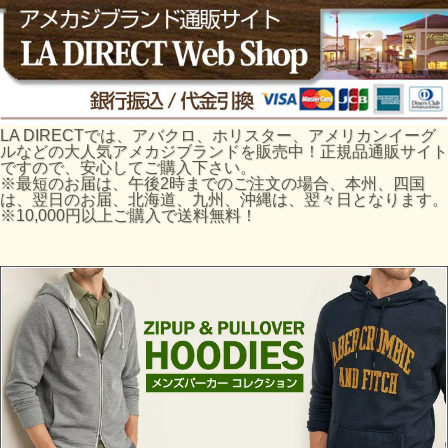
LA DIRECTでは、アバクロ、ホリスター、アメリカンイーグ
ルなどの大人気アメカジブランドを販売中！正規品通販サイト
ですので、安心してご購入下さい。
※最短のお届は、午後2時までのご注文の場合、本州、四国
は、翌日のお届、北海道、九州、沖縄は、翌々日となります。
※10,000円以上ご購入で送料無料！