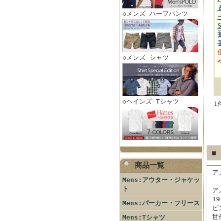
◇メンズ ハーフパンツ
◇メンズ シャツ
◇ヘインズ Tシャツ
1
■
商品一覧
ア
Mens:アウター・ジャケッ
ト
ア
1
Mens:パーカー・フリース
ビ
世
Mens:Tシャツ