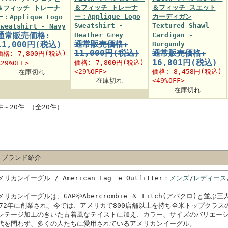
＆フィッチ トレーナ
＆フィッチ スエット
＆フィッチ トレーナ
ー：Applique Logo
カーディガン
ー：Applique Logo
Sweatshirt -
Textured Shawl
Sweatshirt - Navy
通常販売価格:
Heather Grey
Cardigan -
通常販売価格:
11,000円(税込)
Burgundy
11,000円(税込)
通常販売価格:
価格:
7,800円
(税込)
16,801円(税込)
価格:
7,800円
(税込)
<29%OFF>
<29%OFF>
価格:
8,458円
(税込)
在庫切れ
在庫切れ
<49%OFF>
在庫切れ
件～20件 （全20件）
 ブランド紹介
メリカンイーグル / American Eagｌe Outfitter：
メンズ
/
レディース
メリカンイーグルは、GAPやAbercrombie ＆ Fitch(アバクロ)と並
972年に創業され、今では、アメリカで800店舗以上を持ち全米トップクラス
ンテージ加工のきいた古着風なテイストに加え、カラー、サイズのバリエー
代を問わず、多くの人たちに愛用されているアメリカンイーグル。