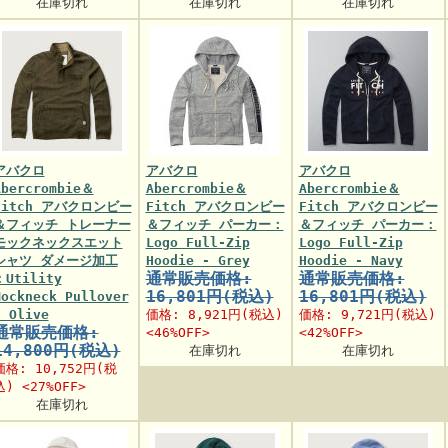
在庫切れ
在庫切れ
在庫切れ
アバクロ
アバクロ
アバクロ
Abercrombie＆
Abercrombie＆
Abercrombie＆
Fitch アバクロンビー
Fitch アバクロンビー
Fitch アバクロンビー
＆フィッチ トレーナー
＆フィッチ パーカー：
＆フィッチ パーカー：
モックネックスエット
Logo Full-Zip
Logo Full-Zip
シャツ ダメージ加工
Hoodie - Grey
Hoodie - Navy
通常販売価格:
通常販売価格:
：Utility
16,801円(税込)
16,801円(税込)
Mockneck Pullover
- Olive
価格:
8,921円
(税込)
価格:
9,721円
(税込)
通常販売価格:
<46%OFF>
<42%OFF>
14,800円(税込)
在庫切れ
在庫切れ
価格:
10,752円
(税
込) <27%OFF>
在庫切れ