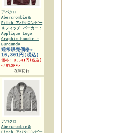
アバクロ
Abercrombie＆
Fitch アバクロンビー
＆フィッチ パーカー：
Applique Logo
Graphic Hoodie -
Burgundy
通常販売価格:
16,801円(税込)
価格:
8,541円
(税込)
<49%OFF>
在庫切れ
アバクロ
Abercrombie＆
Fitch アバクロンビー