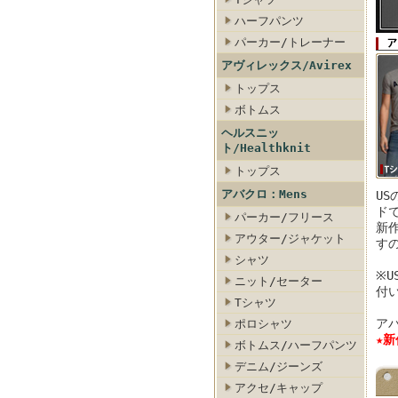
ハーフパンツ
パーカー/トレーナー
ー
ニム・ジーンズ
ロメンズ/カーゴパンツ・チノ
アバクロメンズ/アクセ・キャップ
アヴィレックス/Avirex
トップス
ボトムス
ヘルスニッ
ト/Healthknit
トップス
アバクロ：Mens
U
ド
パーカー/フリース
新
アウター/ジャケット
す
シャツ
※
ニット/セーター
付
Tシャツ
アバ
ポロシャツ
★
ボトムス/ハーフパンツ
デニム/ジーンズ
アクセ/キャップ