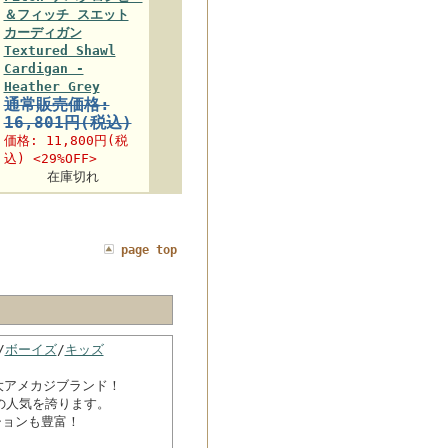
＆フィッチ スエット
カーディガン
Textured Shawl
Cardigan -
Heather Grey
通常販売価格:
16,801円(税込)
価格:
11,800円
(税
込) <29%OFF>
在庫切れ
page top
/
ボーイズ
/
キッズ
ぶ三大アメカジブランド！
の人気を誇ります。
ションも豊富！