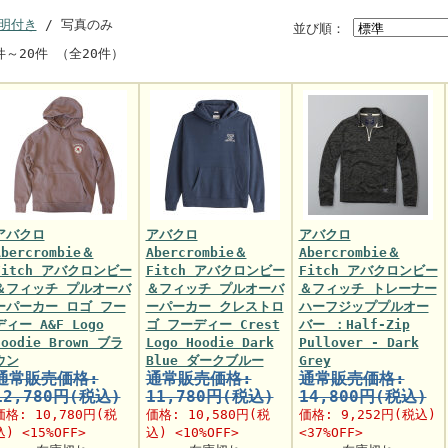
明付き
/ 写真のみ
並び順：
件～20件 （全20件）
アバクロ
アバクロ
アバクロ
Abercrombie＆
Abercrombie＆
Abercrombie＆
Fitch アバクロンビー
Fitch アバクロンビー
Fitch アバクロンビー
＆フィッチ プルオーバ
＆フィッチ プルオーバ
＆フィッチ トレーナー
ーパーカー ロゴ フー
ーパーカー クレストロ
ハーフジッププルオー
ディー A&F Logo
ゴ フーディー Crest
バー ：Half-Zip
Hoodie Brown ブラ
Logo Hoodie Dark
Pullover - Dark
ウン
Blue ダークブルー
Grey
通常販売価格:
通常販売価格:
通常販売価格:
12,780円(税込)
11,780円(税込)
14,800円(税込)
価格:
10,780円
(税
価格:
10,580円
(税
価格:
9,252円
(税込)
込) <15%OFF>
込) <10%OFF>
<37%OFF>